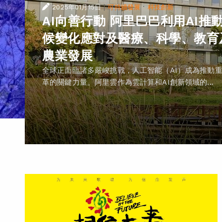
|
·
2025年01月15日
可持續發展
科技創新
AI向善行動 阿里巴巴利用AI推
候變化應對及醫療、科學、教育
農業發展
全球正面臨諸多嚴峻挑戰，人工智能（AI）成為推動
革的關鍵力量。阿里雲作為雲計算和AI創新領域的...