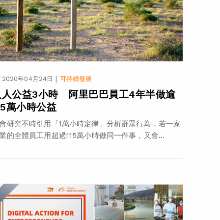
|
2020年04月24日
可持續發展
人人公益3小時 阿里巴巴員工4年半做逾
15萬小時公益
會研究不時引用「1萬小時定律」分析群眾行為，若一家
業的全體員工用超過115萬小時做同一件事，又會...