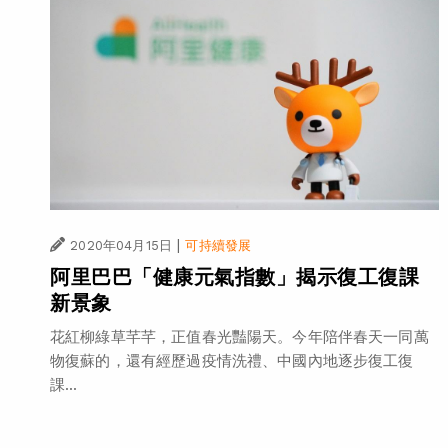
|
2020年04月15日
可持續發展
阿里巴巴「健康元氣指數」揭示復工復課
新景象
花紅柳綠草芊芊，正值春光豔陽天。今年陪伴春天一同萬
物復蘇的，還有經歷過疫情洗禮、中國內地逐步復工復
課...