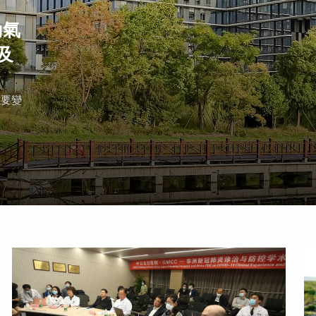
動氣
及
重要變