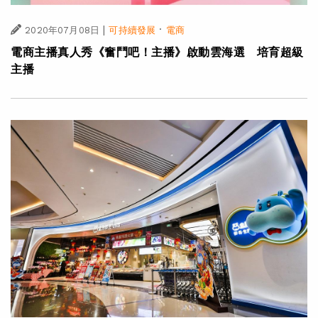
|
·
2020年07月08日
可持續發展
電商
電商主播真人秀《奮鬥吧！主播》啟動雲海選 培育超級
主播