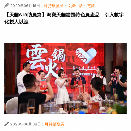
|
·
·
2020年06月16日
可持續發展
文娛生活
電商
【天貓618助農篇】淘寶天貓盡攬特色農產品 引入數字
化授人以漁
|
2020年06月08日
可持續發展