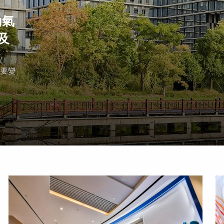
動氣
及
重要變