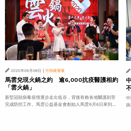
|
2020年06月08日
可持續發展
馬雲兌現火鍋之約 逾6,000抗疫醫護相約
「雲火鍋」
新型冠狀病毒疫情逐步走出低谷，背後有賴各地醫護刻苦
中
完成防控工作。馬雲公益基金會創始人馬雲6月6日來到...
病