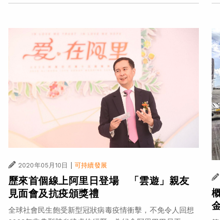
|
2020年05月10日
可持續發展
歷來首個線上阿里日登場 「雲遊」親友
見面會及抗疫頒獎禮
全球社會民生飽受新型冠狀病毒疫情衝擊，不免令人回想