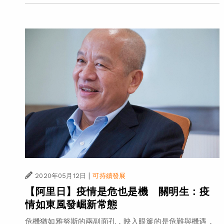
|
2020年05月12日
可持續發展
【阿里日】疫情是危也是機 關明生：疫
情如東風發崛新常態
危機猶如雅努斯的兩副面孔，映入眼簾的是危難與機遇，