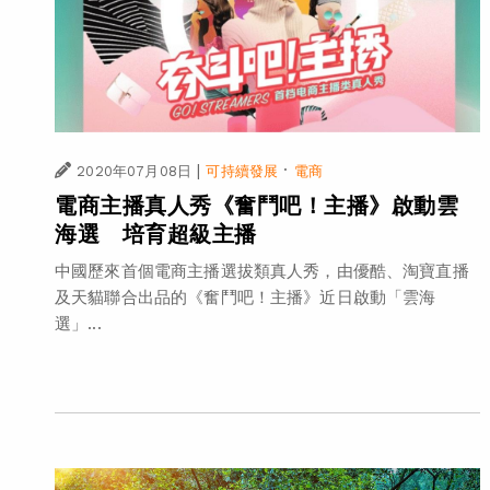
|
·
2020年07月08日
可持續發展
電商
電商主播真人秀《奮鬥吧！主播》啟動雲
海選 培育超級主播
中國歷來首個電商主播選拔類真人秀，由優酷、淘寶直播
及天貓聯合出品的《奮鬥吧！主播》近日啟動「雲海
選」...