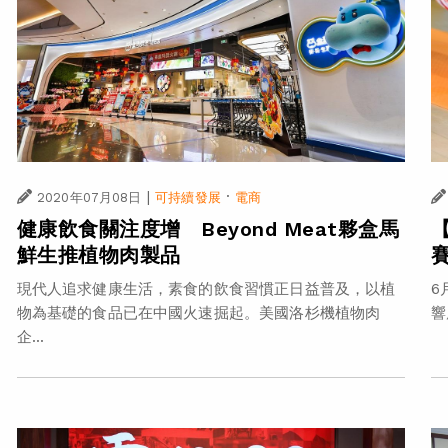
|
·
2020年07月08日
可持續發展
電商
健康飲食關注度增 Beyond Meat夥盒馬
鮮生推植物肉製品
現代人追求健康生活，素食的飲食習慣正日益普及，以植
6
物為基礎的食品已在中國火速掘起。美國洛杉機植物肉
響
企...