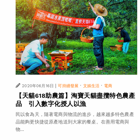
|
·
·
2020年06月16日
可持續發展
文娛生活
電商
【天貓618助農篇】淘寶天貓盡攬特色農產
品 引入數字化授人以漁
民以食為天，隨著電商與物流的進步，越來越多特色農產
品能夠更快捷從原產地送到大家的餐桌。在善用電商與
物...