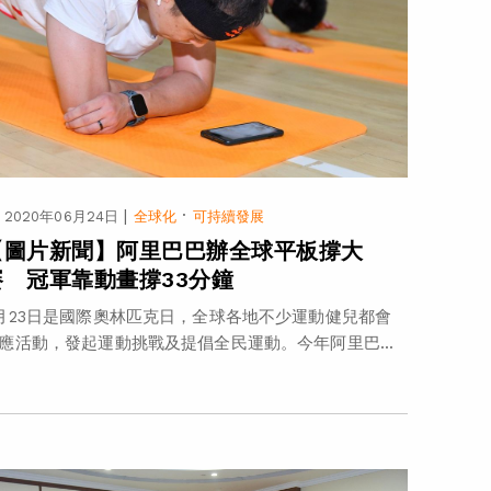
|
·
2020年06月24日
全球化
可持續發展
【圖片新聞】阿里巴巴辦全球平板撐大
賽 冠軍靠動畫撐33分鐘
月23日是國際奧林匹克日，全球各地不少運動健兒都會
應活動，發起運動挑戰及提倡全民運動。今年阿里巴...