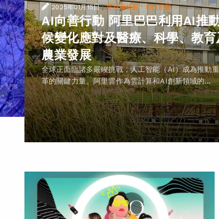
|
·
2025年01月15日
可持續發展
科技創新
AI向善行動 阿里巴巴利用AI推
候變化應對及醫療、科學、教育
農業發展
全球正面臨諸多嚴峻挑戰，人工智能（AI）成為推動
革的關鍵力量。阿里雲作為雲計算和AI創新領域的...