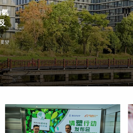
動氣
及
重要變