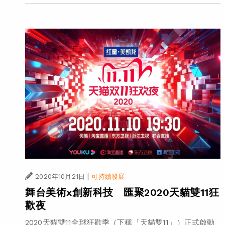
|
2020年10月21日
可持續發展
舞台美術x創新科技 匯聚2020天貓雙11狂
歡夜
2020天貓雙11全球狂歡季（下稱「天貓雙11」）正式啟動