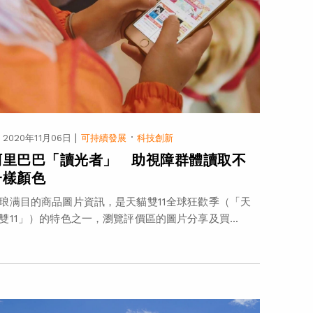
|
·
2020年11月06日
可持續發展
科技創新
阿里巴巴「讀光者」 助視障群體讀取不
一樣顏色
琅满目的商品圖片資訊，是天貓雙11全球狂歡季（「天
雙11」）的特色之一，瀏覽評價區的圖片分享及買...