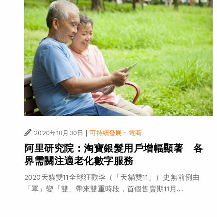
|
·
2020年10月30日
可持續發展
電商
阿里研究院：淘寶銀髮用戶增幅顯著 各
界需關注適老化數字服務
2020天貓雙11全球狂歡季（「天貓雙11」）史無前例由
「單」變「雙」帶來雙重時段，首個售賣期11月...