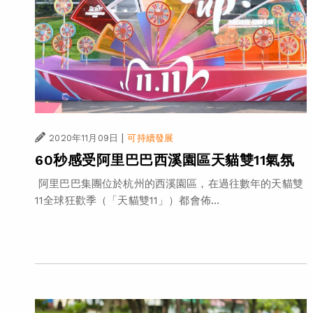
|
2020年11月09日
可持續發展
60秒感受阿里巴巴西溪園區天貓雙11氣氛
阿里巴巴集團位於杭州的西溪園區，在過往數年的天貓雙
11全球狂歡季（「天貓雙11」）都會佈...