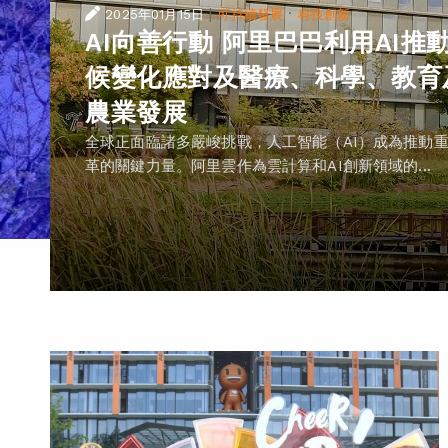
|
·
2025年01月15日
可持續發展
科技創新
AI向善行動 阿里巴巴利用AI推
候變化應對及醫療、科學、教育
農業發展
全球正面臨諸多嚴峻挑戰，人工智能（AI）成為推動
革的關鍵力量。阿里雲作為雲計算和AI創新領域的...