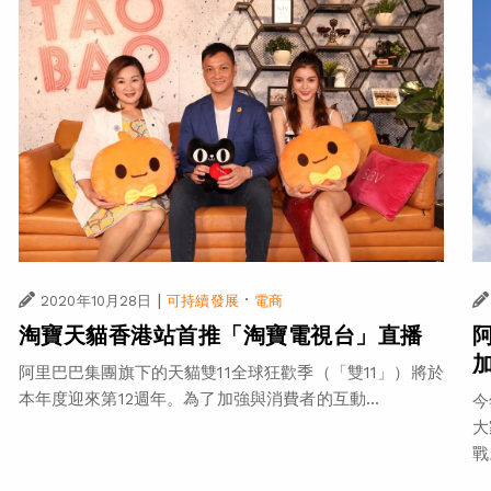
|
·
2020年10月28日
可持續發展
電商
淘寶天貓香港站首推「淘寶電視台」直播
阿里巴巴集團旗下的天貓雙11全球狂歡季（「雙11」）將於
本年度迎來第12週年。為了加強與消費者的互動...
今
大
戰