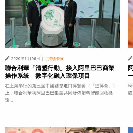
|
2020年11月06日
可持續發展
聯合利華「清塑行動」接入阿里巴巴商業
操作系統 數字化融入環保項目
在上海舉行的第三屆中國國際進口博覽會（「進博會」）
琳
上，聯合利華與阿里巴巴集團共同發佈塑料智能回收循
貓
環...