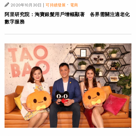
|
·
2020年10月30日
可持續發展
電商
阿里研究院：淘寶銀髮用戶增幅顯著 各界需關注適老化
數字服務