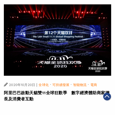
|
·
·
·
2020年10月20日
全球化
可持續發展
智能物流
電商
阿里巴巴啟動天貓雙11全球狂歡季 數字經濟體助商家增
長及消費者互動