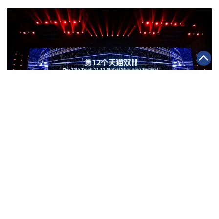
|
·
·
·
2020年10月20日
全球化
可持續發展
智能物流
電商
阿里巴巴啟動天貓雙11全球狂歡季 數字經濟體助商家增
長及消費者互動