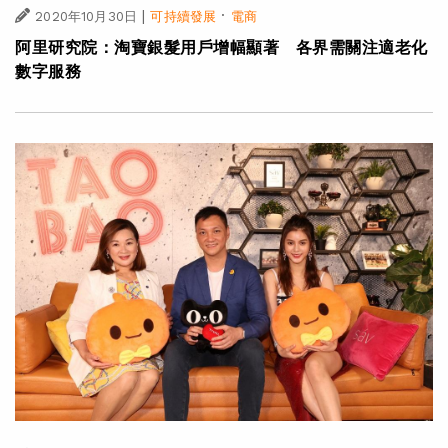
|
·
2020年10月30日
可持續發展
電商
阿里研究院：淘寶銀髮用戶增幅顯著 各界需關注適老化
數字服務