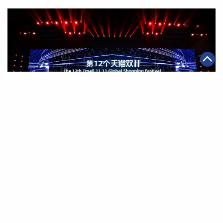
|
·
·
·
2020年10月20日
全球化
可持續發展
智能物流
電商
阿里巴巴啟動天貓雙11全球狂歡季 數字經濟體助商家增
長及消費者互動