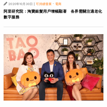
|
·
2020年10月30日
可持續發展
電商
阿里研究院：淘寶銀髮用戶增幅顯著 各界需關注適老化
數字服務