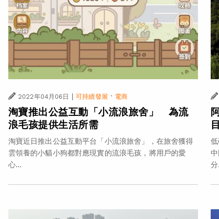
|
·
2022年04月06日
可持續發展
電商
淘寶推出公益互動「小流浪旅舍」 為流
浪毛孩提供生活所需
淘寶近日推出公益互動平台「小流浪旅舍」，在旅舍獲得
低
雲領養的小貓小狗都對應現實的流浪毛孩，將用戶的愛
中
心...
分.