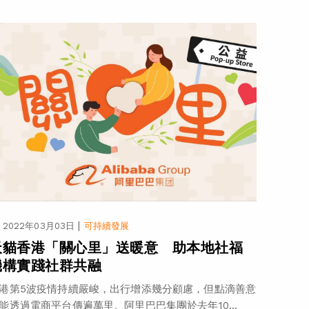
|
2022年03月03日
可持續發展
天貓香港「關心里」送暖意 助本地社福
機構實踐社群共融
港第5波疫情持續嚴峻，出行增添幾分顧慮，但點滴善意
能透過電商平台傳遍萬里。阿里巴巴集團於去年10...