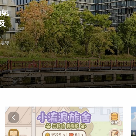
動氣
及
重要變