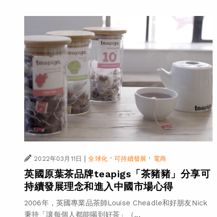
|
·
·
2022年03月11日
全球化
可持續發展
電商
英國原葉茶品牌teapigs「茶豬豬」分享可
持續發展理念和進入中國市場心得
2006年，英國專業品茶師Louise Cheadle和好朋友Nick
秉持「讓每個人都能喝到好茶」（...