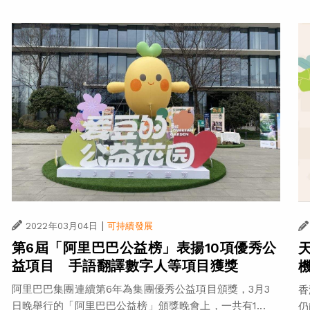
|
2022年03月04日
可持續發展
第6屆「阿里巴巴公益榜」表揚10項優秀公
益項目 手語翻譯數字人等項目獲獎
阿里巴巴集團連續第6年為集團優秀公益項目頒獎，3月3
香
日晚舉行的「阿里巴巴公益榜」頒獎晚會上，一共有1...
仍