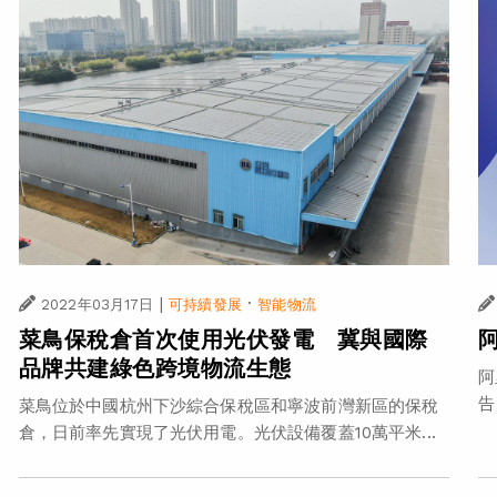
|
·
2022年03月17日
可持續發展
智能物流
菜鳥保稅倉首次使用光伏發電 冀與國際
品牌共建綠色跨境物流生態
阿
告
菜鳥位於中國杭州下沙綜合保稅區和寧波前灣新區的保稅
倉，日前率先實現了光伏用電。光伏設備覆蓋10萬平米...