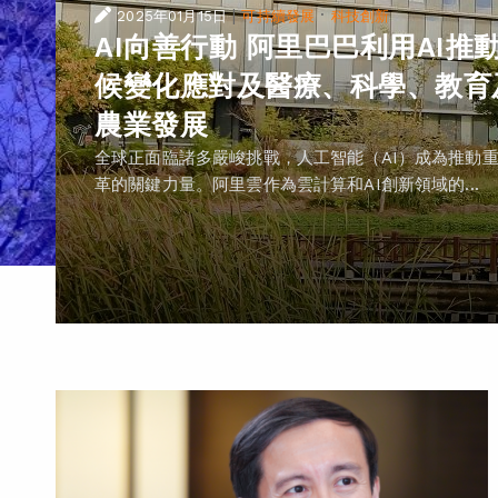
|
·
2025年01月15日
可持續發展
科技創新
AI向善行動 阿里巴巴利用AI推
候變化應對及醫療、科學、教育
農業發展
全球正面臨諸多嚴峻挑戰，人工智能（AI）成為推動
革的關鍵力量。阿里雲作為雲計算和AI創新領域的...