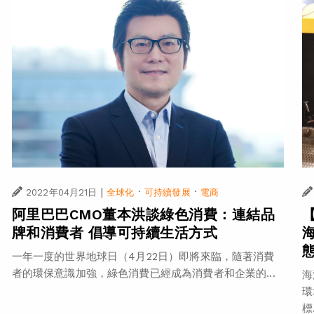
|
·
·
2022年04月21日
全球化
可持續發展
電商
阿里巴巴CMO董本洪談綠色消費：連結品
【
牌和消費者 倡導可持續生活方式
一年一度的世界地球日（4月22日）即將來臨，隨著消費
者的環保意識加強，綠色消費已經成為消費者和企業的...
海
環
標.