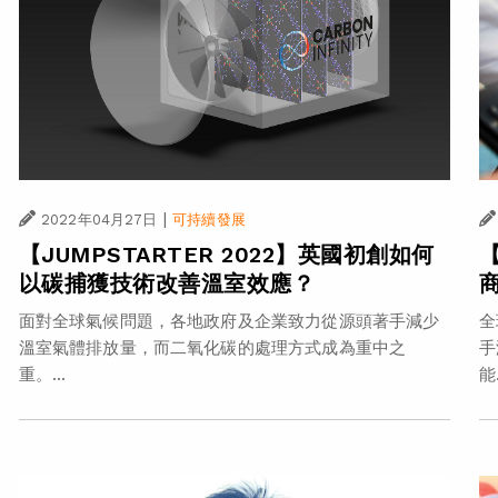
|
2022年04月27日
可持續發展
【JUMPSTARTER 2022】英國初創如何
【
以碳捕獲技術改善溫室效應？
面對全球氣候問題，各地政府及企業致力從源頭著手減少
全
溫室氣體排放量，而二氧化碳的處理方式成為重中之
手
重。...
能.