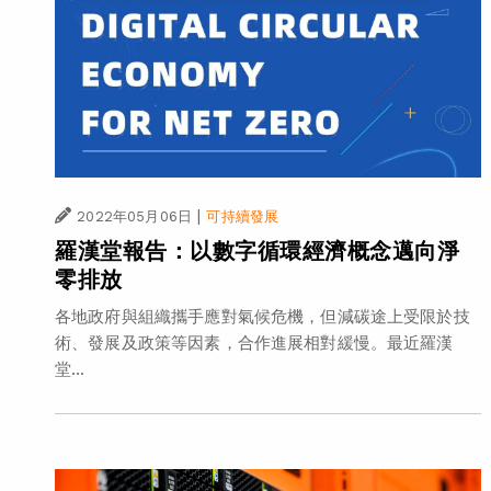
|
2022年05月06日
可持續發展
羅漢堂報告：以數字循環經濟概念邁向淨
零排放
各地政府與組織攜手應對氣候危機，但減碳途上受限於技
術、發展及政策等因素，合作進展相對緩慢。最近羅漢
堂...