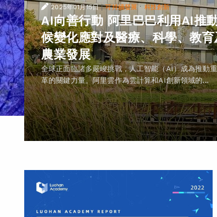
|
·
2025年01月15日
可持續發展
科技創新
AI向善行動 阿里巴巴利用AI推
候變化應對及醫療、科學、教育
農業發展
全球正面臨諸多嚴峻挑戰，人工智能（AI）成為推動
革的關鍵力量。阿里雲作為雲計算和AI創新領域的...