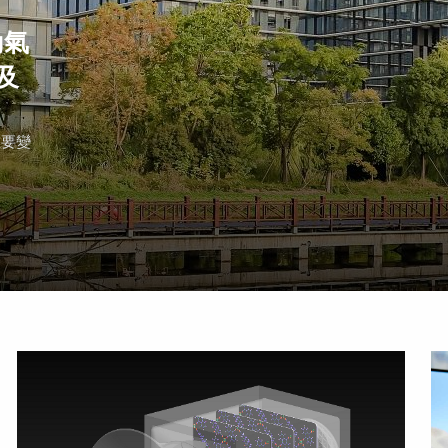
動氣
及
重要變