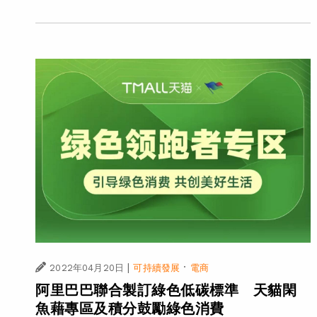
|
·
2022年04月20日
可持續發展
電商
阿里巴巴聯合製訂綠色低碳標準 天貓閑
魚藉專區及積分鼓勵綠色消費