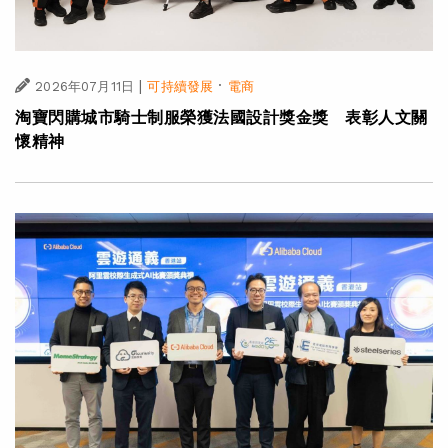
|
·
2026年07月11日
可持續發展
電商
淘寶閃購城市騎士制服榮獲法國設計獎金獎 表彰人文關
懷精神