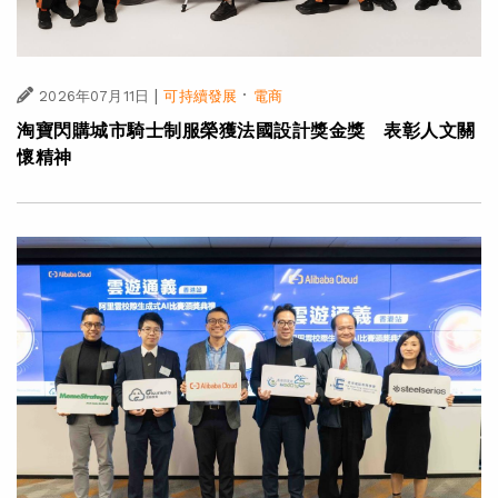
|
·
2026年07月11日
可持續發展
電商
淘寶閃購城市騎士制服榮獲法國設計獎金獎 表彰人文關
懷精神