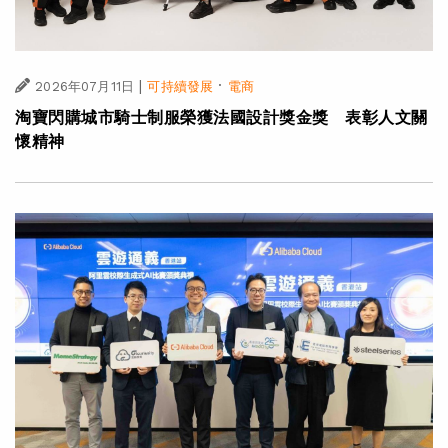
|
·
2026年07月11日
可持續發展
電商
淘寶閃購城市騎士制服榮獲法國設計獎金獎 表彰人文關
懷精神