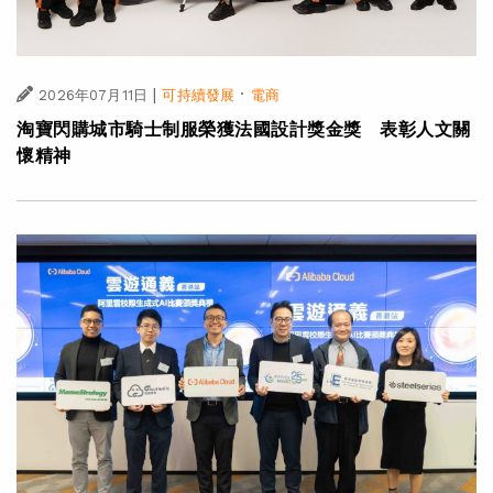
|
·
2026年07月11日
可持續發展
電商
淘寶閃購城市騎士制服榮獲法國設計獎金獎 表彰人文關
懷精神