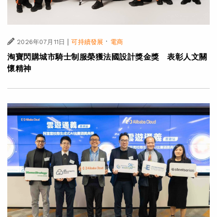
|
·
2026年07月11日
可持續發展
電商
淘寶閃購城市騎士制服榮獲法國設計獎金獎 表彰人文關
懷精神