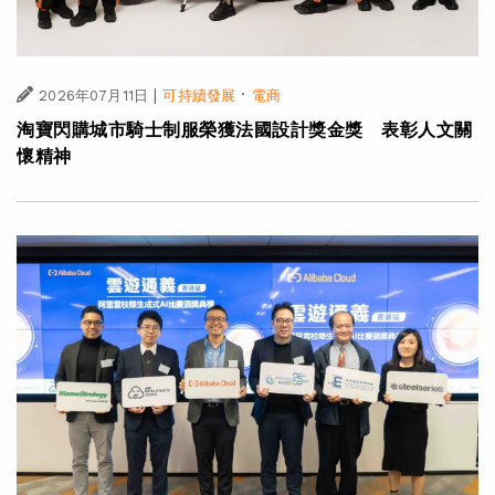
|
·
2026年07月11日
可持續發展
電商
淘寶閃購城市騎士制服榮獲法國設計獎金獎 表彰人文關
懷精神