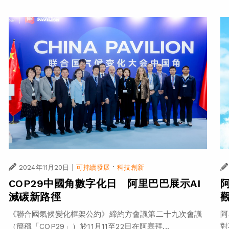
|
·
2024年11月20日
可持續發展
科技創新
COP29中國角數字化日 阿里巴巴展示AI
減碳新路徑
阿
《聯合國氣候變化框架公約》締約方會議第二十九次會議
對
（簡稱「COP29」）於11月11至22日在阿塞拜...