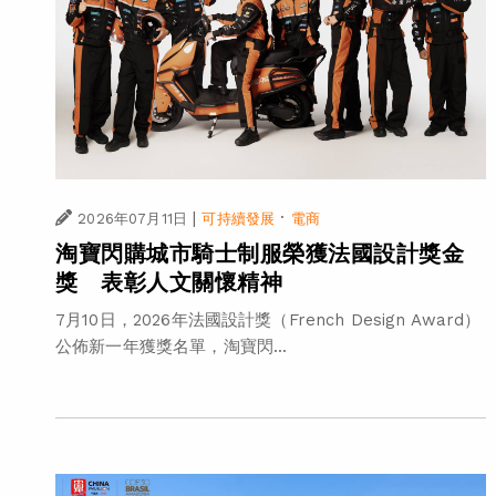
|
·
2026年07月11日
可持續發展
電商
淘寶閃購城市騎士制服榮獲法國設計獎金
獎 表彰人文關懷精神
7月10日，2026年法國設計獎（French Design Award）
公佈新一年獲獎名單，淘寶閃...