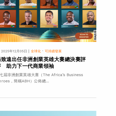
|
·
2025年12月05日
全球化
可持續發展
楊致遠出任非洲創業英雄大賽總決賽評
審 助力下一代商業領袖
七屆非洲創業英雄大賽（The Africa’s Business
eroes，簡稱ABH）公佈總...