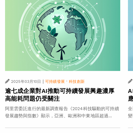
|
·
2025年03月10日
可持續發展
科技創新
逾七成企業對AI推動可持續發展興趣濃厚
高能耗問題仍受關注
阿里雲委託進行的最新調查報告《2024科技驅動的可持續
全
發展趨勢與指數》顯示，亞洲、歐洲和中東地區超過...
變