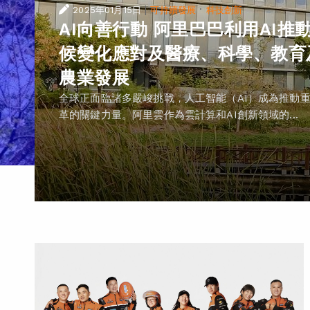
|
·
2025年01月15日
可持續發展
科技創新
AI向善行動 阿里巴巴利用AI推
候變化應對及醫療、科學、教育
農業發展
全球正面臨諸多嚴峻挑戰，人工智能（AI）成為推動
革的關鍵力量。阿里雲作為雲計算和AI創新領域的...