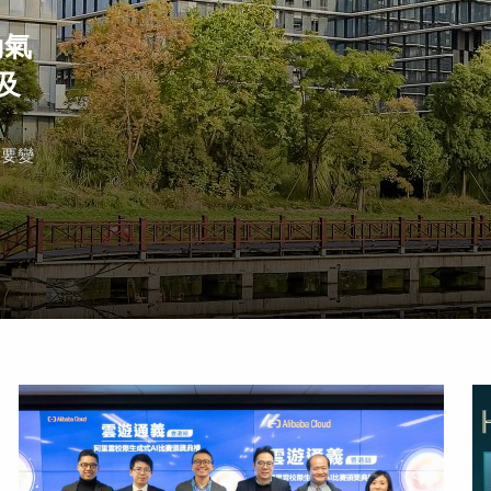
動氣
及
重要變