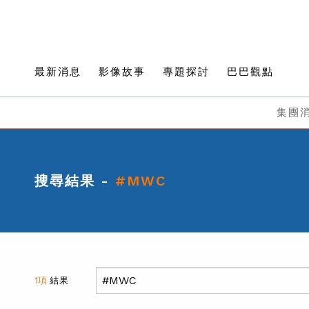
最新消息
影像故事
專題探討
巴巴觀點
集團
搜尋結果 -
#MWC
1項
結果