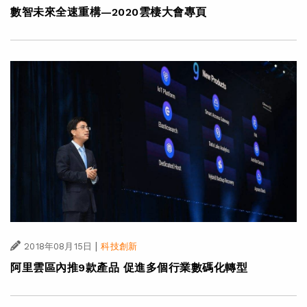
數智未來全速重構—2020雲棲大會專頁
|
2018年08月15日
科技創新
阿里雲區內推9款產品 促進多個行業數碼化轉型