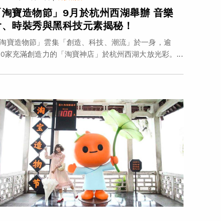
「淘寶造物節」9月於杭州西湖舉辦 音樂
會、時裝秀與黑科技元素揭秘！
淘寶造物節」雲集「創造、科技、潮流」於一身，逾
00家充滿創造力的「淘寶神店」於杭州西湖大放光彩。...