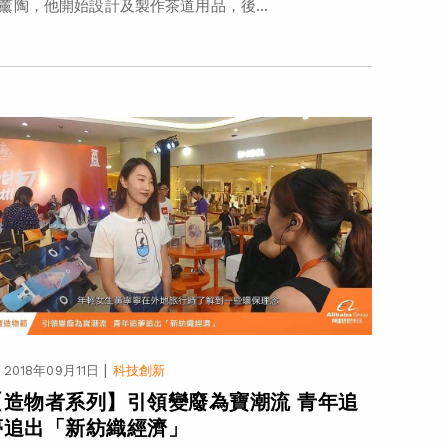
薰陶，他開始設計及製作茶道用品，後...
|
2018年09月11日
科技創新
【造物者系列】引領變廢為寶潮流 青年追
夢追出「新紡織經濟」