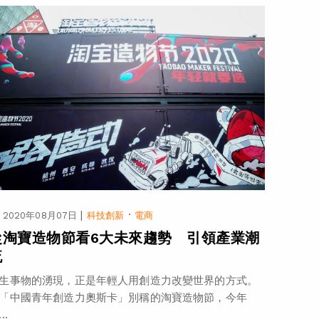
|
·
2020年08月07日
科技創新
電商
從淘寶造物節看6大未來趨勢 引領產業潮
流
生事物的湧現，正是年輕人用創造力改變世界的方式。
「中國青年創造力奧斯卡」別稱的淘寶造物節，今年
..