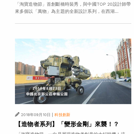
「淘寶造物節」首創斷橋時裝秀，與中國TOP 20設計師帶
來多個以「萬物」為主題的全新設計系列，在西湖...
|
2018年09月10日
科技創新
【造物者系列】「變形金剛」來襲！？