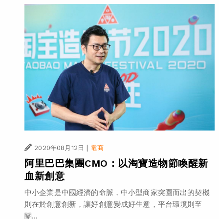
|
2020年08月12日
電商
阿里巴巴集團CMO：以淘寶造物節喚醒新
血新創意
中小企業是中國經濟的命脈，中小型商家突圍而出的契機
則在於創意創新，讓好創意變成好生意，平台環境則至
關...