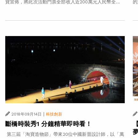
寶宣佈，將此次活動門票全部收入近200萬元人民幣全...
的
|
2018年09月14日
科技創新
斷橋時裝秀1 分鐘精華即時看！
第三屆「淘寶造物節」帶來20位中國新晉設計師，以「萬