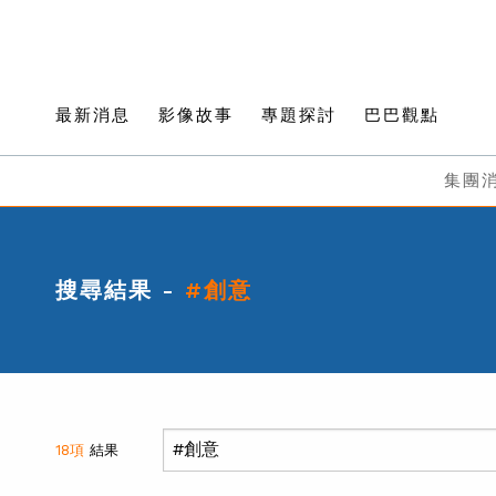
最新消息
影像故事
專題探討
巴巴觀點
集團
搜尋結果 -
#創意
18項
結果