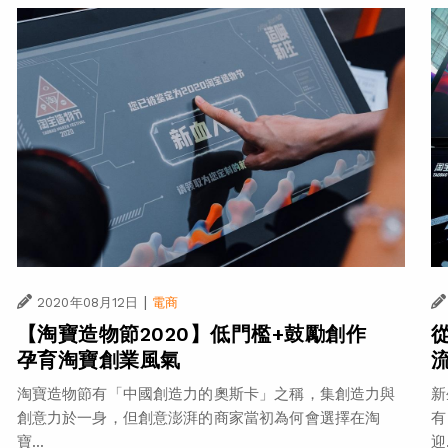
|
2020年08月12日
電商
【淘寶造物節2020】低門檻+鼓勵創作
孕育淘寶創業風氣
淘寶造物節有「中國創造力的奧斯卡」之稱，集創造力與
新
創意力於一身，但創意澎湃的商家當初為何會選擇在淘
有
寶...
迎.