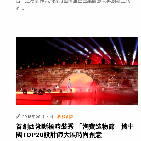
台，造物節作為淘寶乃至阿里巴巴集團創意與創新生態
的...
|
2018年09月14日
科技創新
首創西湖斷橋時裝秀 「淘寶造物節」攜中
國TOP20設計師大展時尚創意