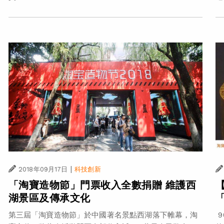
|
2018年09月17日
科技創新
「淘寶造物節」門票收入全數捐贈 維護西
湖景區及傳承文化
第三屆「淘寶造物節」於中國著名景點西湖落下帷幕，淘
9