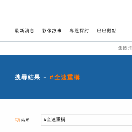
最新消息
影像故事
專題探討
巴巴觀點
集團
搜尋結果 -
#全速重構
1項
結果