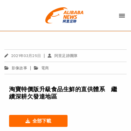
|
2021年03月25日
阿里足跡團隊
|
影像故事
電商
淘寶特價版升級食品生鮮的直供體系 繼
續深耕欠發達地區
全部下載