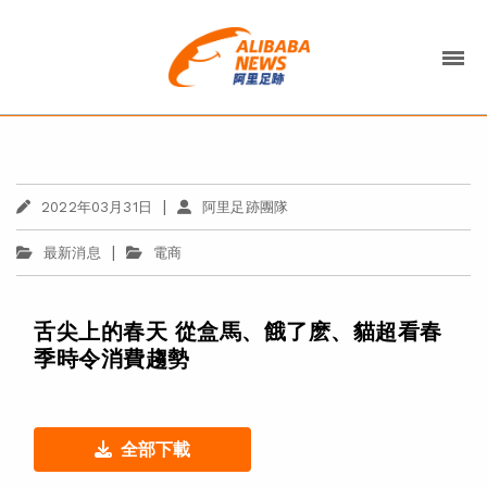
|
2022年03月31日
阿里足跡團隊
|
最新消息
電商
舌尖上的春天 從盒馬、餓了麽、貓超看春
季時令消費趨勢
全部下載