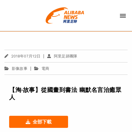
|
2018年07月12日
阿里足跡團隊
|
影像故事
電商
【淘‧故事】從國畫到書法 幽默名言治癒眾
人
全部下載