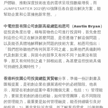
戶體驗、推動深度技術改造的需求呈現指數級增長，而
JUMPSTARTER 2021的10強隊伍各自提出解決方案，能
幫助企業和公眾擁抱新常態。」
中電控股有限公司創新高級總監柏恩司（
Austin Bryan
）
從投資角度出發，稱每當物色公司進行投資時，首先會想
到這些公司正在解決甚麼問題、是否透徹了解這個問題，
以及能否具體地解釋解決問題的技術方案。柏恩司指出：
「我們想聆聽他們有何與眾不同之處，如果他們具備劃時
代及創新元素，與當今的競爭又有何不同？如果沒有競
爭，那又有何特別之處？歸根結底，為甚麼這些技術具備
可持續性及獨特性？」
香港科技園公司投資總監黃賢敏
分享，準備一份計劃書及
匯報提案，是初創企業在擴展過程中的必經階段。他表
示，期望在初創的提案中看到幾個元素，包括：1）管理能
力，要留意初創的過往經驗，如何管理團隊，在不同階段
的管理能力，最重要是如何管理融資，能否持續吸引良好
的投資；2）要非常貼近市場，並了解客戶需求，以便能夠