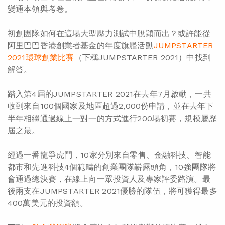
變通本領與考卷。
初創團隊如何在這場大型壓力測試中脫穎而出？或許能從
阿里巴巴香港創業者基金的年度旗艦活動
JUMPSTARTER
2021環球創業比賽
（下稱JUMPSTARTER 2021）中找到
解答。
踏入第4屆的JUMPSTARTER 2021在去年7月啟動，一共
收到來自100個國家及地區超過2,000份申請，並在去年下
半年相繼通過線上一對一的方式進行200場初賽，規模屬歷
屆之最。
經過一番龍爭虎鬥，10家分別來自零售、金融科技、智能
都市和先進科技4個範疇的創業團隊嶄露頭角，10強團隊將
會通過總決賽，在線上向一眾投資人及專家評委路演。最
後兩支在JUMPSTARTER 2021優勝的隊伍，將可獲得最多
400萬美元的投資額。