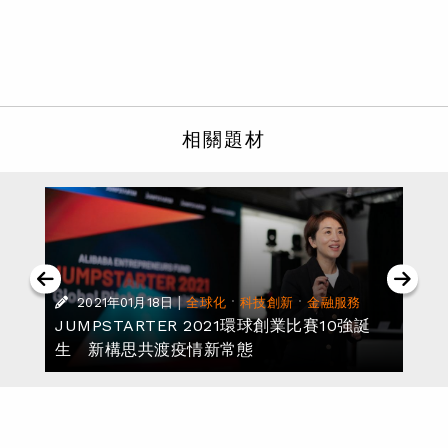
相關題材
|
·
·
2021年01月18日
全球化
科技創新
金融服務
技
JUMPSTARTER 2021環球創業比賽10強誕
生 新構思共渡疫情新常態