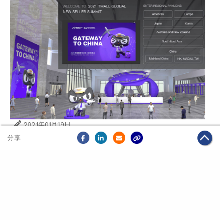
2021年01月19日
·
全球化
電商
分享
天貓國際2021雲招商 分享中國進口消費新趨勢
關於我們
聯絡我們
私隱政策
免責聲明
網頁地圖
阿里巴巴集團網站
Copyright Notice @
2026 Alibaba Group Holding Limited and/or