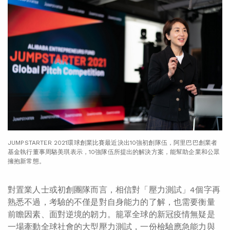
JUMPSTARTER 2021環球創業比賽最近決出10強初創隊伍，阿里巴巴創業者
基金執行董事周駱美琪表示，10強隊伍所提出的解決方案，能幫助企業和公眾
擁抱新常態。
對置業人士或初創團隊而言，相信對「壓力測試」4個字再
熟悉不過，考驗的不僅是對自身能力的了解，也需要衡量
前瞻因素、面對逆境的韌力。籠罩全球的新冠疫情無疑是
一場牽動全球社會的大型壓力測試，一份檢驗應急能力與