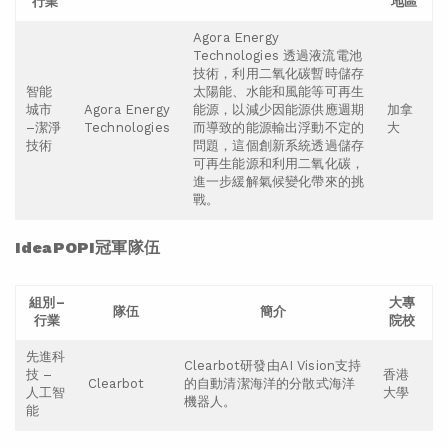
行業
地區
Agora Energy
Technologies 透過液流電池
技術，利用二氧化碳暫時儲存
智能
太陽能、水能和風能等可再生
城市
Agora Energy
能源，以減少因能源供應週期
加拿
–潔淨
Technologies
而導致的能源輸出浮動不定的
大
技術
問題，這個創新系統透過儲存
可再生能源和利用二氧化碳，
進一步緩解氣候變化帶來的挑
戰。
IdeaPOPI
冠軍隊伍
組別
–
大專
隊伍
簡介
行業
院校
先進科
Clearbot研發由AI Vision支持
技 –
香港
Clearbot
的自動清潔海洋的分散式海洋
人工智
大學
機器人。
能