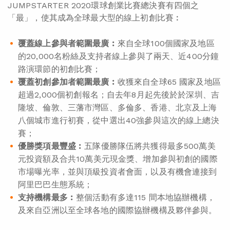
JUMPSTARTER 2020環球創業比賽總決賽有四個之
「最」，使其成為全球最大型的線上初創比賽︰
覆蓋線上參與者範圍最廣︰
來自全球100個國家及地區
的20,000名粉絲及支持者線上參與了兩天、近400分鐘
路演環節的初創比賽；
覆蓋初創參加者範圍最廣︰
收獲來自全球65 國家及地區
超過2,000個初創報名；自去年8月起先後於於深圳、吉
隆坡、倫敦、三藩市灣區、多倫多、香港、北京及上海
八個城市進行初賽，從中選出40強參與這次的線上總決
賽；
優勝獎項最豐盛︰
五隊優勝隊伍將共獲得最多500萬美
元投資額及合共10萬美元現金獎、增加參與初創的國際
市場曝光率，並與頂級投資者會面，以及有機會連接到
阿里巴巴生態系統；
支持機構最多︰
整個活動有多達115 間本地協辦機構，
及來自亞洲以至全球各地的國際協辦機構及夥伴參與。