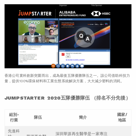
香港公司寰科創新突圍而出，成為最後五隊優勝隊伍之一。該公司借助科技力
量，提供100%環保材料和工業生態系統解決方案，大大減少塑料的消耗。
JUMPSTARTER 2020五隊優勝隊伍 （排名不分先後）
組別-
國家/
隊伍
簡介
行業
地區
先進科
深圳華源再生醫學是一家專注