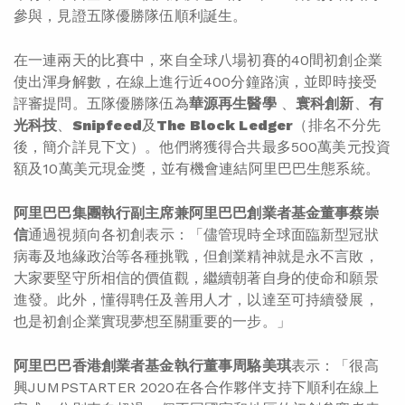
參與，見證五隊優勝隊伍順利誕生。
在一連兩天的比賽中，來自全球八場初賽的40間初創企業
使出渾身解數，在線上進行近400分鐘路演，並即時接受
評審提問。五隊優勝隊伍為
華源再生醫學
、
寰科創新
、
有
光科技
、
Snipfeed
及
The Block Ledger
（排名不分先
後，簡介詳見下文）。他們將獲得合共最多500萬美元投資
額及10萬美元現金獎，並有機會連結阿里巴巴生態系統。
阿里巴巴集團執行副主席兼阿里巴巴創業者基金董事蔡崇
信
通過視頻向各初創表示：「儘管現時全球面臨新型冠狀
病毒及地緣政治等各種挑戰，但創業精神就是永不言敗，
大家要堅守所相信的價值觀，繼續朝著自身的使命和願景
進發。此外，懂得聘任及善用人才，以達至可持續發展，
也是初創企業實現夢想至關重要的一步。」
阿里巴巴香港創業者基金執行董事周駱美琪
表示：「很高
興JUMPSTARTER 2020在各合作夥伴支持下順利在線上