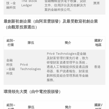
The Block
金融機構提供電子收據、貸款
技 –金
澳洲
Ledger
文件、信用評分及其他解決方
融科技
案的金融科技公司。
最創新初創企業
（
由阿里雲頒發
）及
最受歡迎初創企業
（由觀眾投票選出）
組別-
國家/
隊伍
簡介
行業
地區
Privé Technologies是金融
及財富管理行業先行者，致力
金融
研發財富資產管理平台系統，
科技
Privé
透過人工智能提供投資產品搜
香港
–金融
Technologies
尋器、客戶資產報告、財富規
科技
劃和投資組合管理系統等金融
服務。
環境領先大獎
（
由中電控股頒發
）
組別
–
國家
/
隊伍
簡介