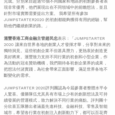
完成。分別來自超過10個不同國家和地區的初創參賽者表
現非常優秀，他們展現出在不同領域中的前瞻想法，並且
針對市場實際需要提出方案。 我希望所有參加
JUMPSTARTER2020 的初創都能夠獲得有用的經驗，幫
助他們繼續創業的路。」
滙豐香港工商金融主管趙民忠
表示：「JUMPSTARTER
2020 讓來自世界各地的創業人才發揮才華，分享對未來的
獨特洞見。這些初創企業不但甚具潛力，更熱衷於創造更
美好將來。滙豐致力支持不同行業的初創和小型企業，作
為活動的冠名贊助機構，我們期待各初創企業界的成果，
把想法付諸實踐，為社會帶來正面影響，滿足世界各地不
斷變化的需求。
JUMPSTARTER 2020評判團認為今屆參賽者整體水平令
人驚喜。優勝隊伍尤其具有市場上少有的創新想法及可持
續發展的營運模式，致力解決不同行業的痛點。評判團十
分欣喜五隊勝出者涵蓋先進科技、金融科技、零售及智能
城市，希望各行業在初創注入創新動力下，都可以百花齊