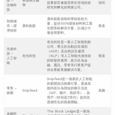
技 –
華源再生醫
從事器官修復與再生領域技術
深圳
生物科
學
研究和孵化的專業公司。
技
寰科創新借助科學技術的力
智能城
量，提供100%環保材料和工業
市 –潔
寰科創新
香港
生態系統解決方案，以減少大
淨技術
量使用塑料。
有光科技是一家人工智能初創
公司，專注於自動語音識別
先進科
（ASR）及自然語言處理
技 –
有光科技
（NLP）等人工智能先進技術
香港
人工智
的研發與應用，致力於為金
能
融、通訊、零售等行業客戶提
供企業級客服解決方案。
Snipfeed是一個基於人工智能
的新聞資訊推薦引擎，透過原
零售 –
創內容分為簡短的聊天信息
Snipfeed
美國
娛樂
（GIF、圖片、視頻等），為
用戶（特別是Z世代）提供高
度個性化的搜索體驗。
The Block Ledger是一家為
金融科