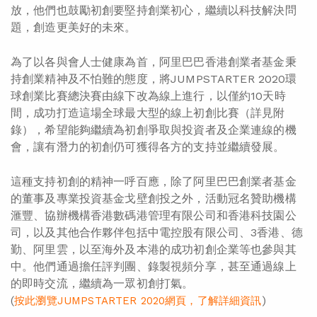
放，他們也鼓勵初創要堅持創業初心，繼續以科技解決問
題，創造更美好的未來。
為了以各與會人士健康為首，阿里巴巴香港創業者基金秉
持創業精神及不怕難的態度，將JUMPSTARTER 2020環
球創業比賽總決賽由線下改為線上進行，以僅約10天時
間，成功打造這場全球最大型的線上初創比賽（詳見附
錄），希望能夠繼續為初創爭取與投資者及企業連線的機
會，讓有潛力的初創仍可獲得各方的支持並繼續發展。
這種支持初創的精神一呼百應，除了阿里巴巴創業者基金
的董事及專業投資基金戈壁創投之外，活動冠名贊助機構
滙豐、協辦機構香港數碼港管理有限公司和香港科技園公
司，以及其他合作夥伴包括中電控股有限公司、3香港、德
勤、阿里雲，以至海外及本港的成功初創企業等也參與其
中。他們通過擔任評判團、錄製視頻分享，甚至通過線上
的即時交流，繼續為一眾初創打氣。
(
)
按此瀏覽JUMPSTARTER 2020網頁，了解詳細資訊