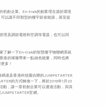
出的初創企業。En-trak的創業理念源於環境
，可以讓不同類型的樓宇節省能源，甚至提
隨時管理及調節電燈和空調等電器，也可以同
了解一下En-trak的智慧樓宇物聯網系統
但為香港的璀璨帶來一點綠色能量，同時也將
解更多！
數碼港及香港科技園合辦的JUMPSTARTER
TER的方式轉換一下，將於2019年1月23
及展覽活動，讓一眾初創企業可以通過活動，與其
覽
JUMPSTARTER官網
。