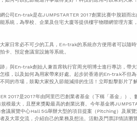
公司En-trak是在JUMPSTARTER 2017創業比賽中脫穎而
能系統，為學校、企業及住宅大廈等提供樓宇物聯網管理方案
大家日常必不可少的工具，En-trak的系統亦方便用者可以
拍卡、預定會議室設施等系統。
跡」與En-trak創始人兼首席執行官周光明博士進行專訪，帶大家
怎樣，以及如何為用家帶來好處。起步於香港的En-trak不
不同的市場，鼓勵大家投入節能減排的生活！立即點擊影片了
RTER 2017是2017年由阿里巴巴創業者基金（下稱「基金」）、
港規模最大，且歷來獎勵最高的創業比賽。今年基金將JUMPSTAR
港會議展覽中心Hall 5G舉辦大型的項目提案（Pitching）
者及大眾交流，介紹自己的業務及想法。活動及門票詳情請瀏