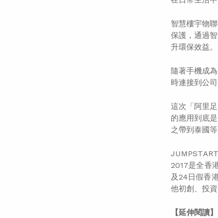
智慧樓宇物聯網
保護，通過智
升環保效益。
隨著手機成為
時連接到公司
這次「阿里足
的應用到底是
之帶到泰國等
JUMPSTA
2017是全香
及24日假香
他初創、投資
【延伸閱讀】