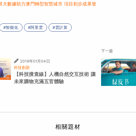
算大數據助力澳門轉型智慧城市 項目初步成果發
智能化
阿里雲
雲計算
下一篇
2019年01月04日
科技創新
【科技搜查線】人機自然交互技術 讓
未來購物充滿五官體驗
相關題材