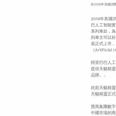
於2019年美國
2019年美國
巴人工智能實
系列車款，為
則車主可以於
底正式上市，而
（Artificia
阿里巴巴人工
提供天貓精靈
品牌。」
此前天貓精靈
天貓精靈正式
寶馬集團數字
中國市場的商