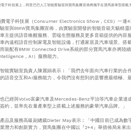
消費電子科技展上，阿里巴巴人工智能實驗室與寶馬集團宣佈將攜手在寶馬新車型搭載天
消費電子科技展（Consumer Electronics Show，CE
驗室與BMW寶馬集團宣佈，由實驗室開發的智能音箱天貓精靈
車主提供語音喚醒服務、雲端生態服務及更多音箱提供的內容
車內遠程語音控制家電及智能設備，打通家居及汽車場景。搭載天
裝配有BMW Connected Drive系統的部分寶馬汽車亦
l Intelligence，AI）服務能力。
智能實驗室負責人陳麗娟表示︰「我們去年面向汽車行業的合作
的語音交互和AI服務能力，令我們沒有想到的是響應最積極、
也已經與
Volvo富豪汽車
及
Mercedes-Benz平治
等汽車企業達
簽約，並率先在量產車型上搭載上述服務的豪華汽車品牌。」
產品及服務高級副總裁Dieter May表示︰「中國目前已成
業潛力和創新實力，寶馬集團在中國以『2+4』舉措佈局未來