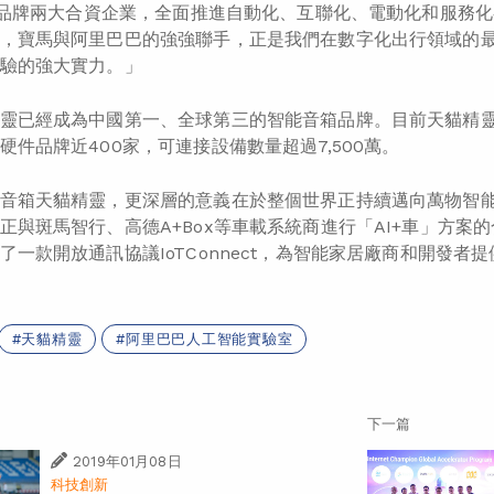
NI品牌兩大合資企業，全面推進自動化、互聯化、電動化和服務
，寶馬與阿里巴巴的強強聯手，正是我們在數字化出行領域的
驗的強大實力。」
靈已經成為中國第一、全球第三的智能音箱品牌。目前天貓精靈
硬件品牌近400家，可連接設備數量超過7,500萬。
音箱天貓精靈，更深層的意義在於整個世界正持續邁向萬物智
正與斑馬智行、高德A+Box等車載系統商進行「AI+車」方案
了一款開放通訊協議IoTConnect
，為智能家居廠商和開發者提
天貓精靈
阿里巴巴人工智能實驗室
下一篇
2019年01月08日
科技創新