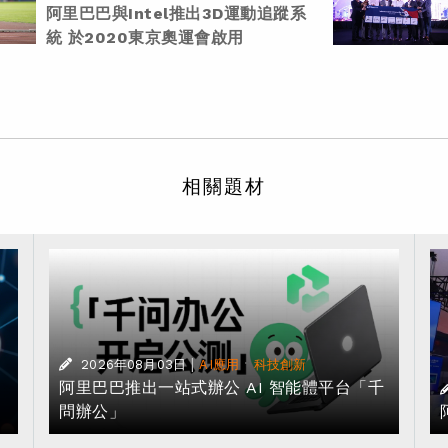
阿里巴巴與Intel推出3D運動追蹤系
統 於2020東京奧運會啟用
相關題材
|
·
2026年08月03日
AI應用
科技創新
阿里巴巴推出一站式辦公 AI 智能體平台「千
問辦公」