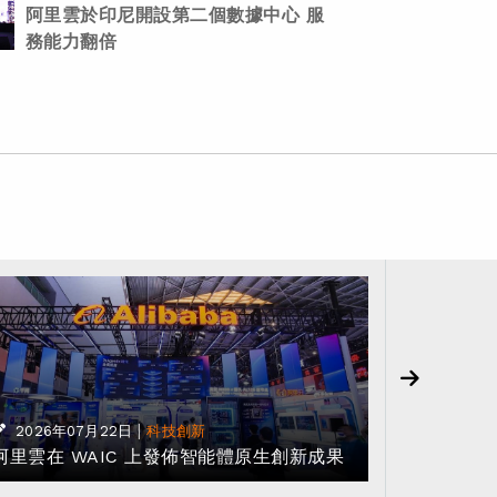
阿里雲於印尼開設第二個數據中心 服
務能力翻倍
2026年
基於阿里 
|
2026年07月22日
科技創新
阿里雲在 WAIC 上發佈智能體原生創新成果
「NBA 