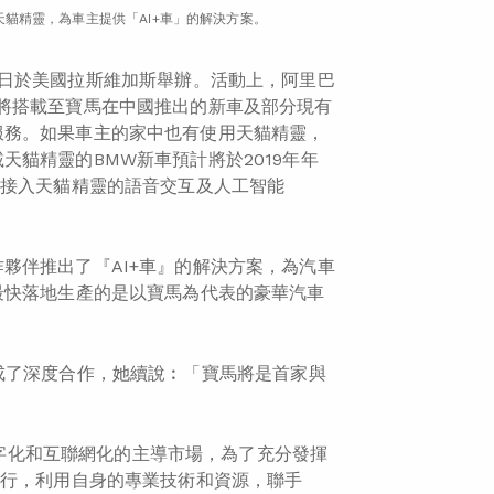
貓精靈，為車主提供「AI+車」的解決方案。
S）一連4日於美國拉斯維加斯舉辦。活動上，阿里巴
將搭載至寶馬在中國推出的新車及部分現有
服務。如果車主的家中也有使用天貓精靈，
貓精靈的BMW新車預計將於2019年年
將陸續接入天貓精靈的語音交互及人工智能
夥伴推出了『AI+車』的解決方案，為汽車
最快落地生產的是以寶馬為代表的豪華汽車
成了深度合作，她續說︰「寶馬將是首家與
為數字化和互聯網化的主導市場，為了充分發揮
出行，利用自身的專業技術和資源，聯手