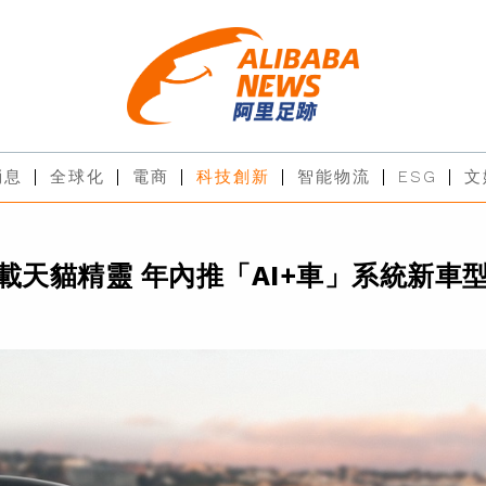
消息
全球化
電商
科技創新
智能物流
ESG
文
載天貓精靈 年內推「AI+車」系統新車