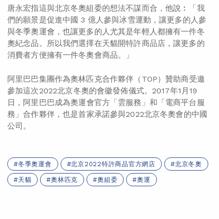
唐永宏指這與北京冬奧組委的想法不謀而合，他說︰「我
們的願景是促進中國 3 億人參與冰雪運動，讓更多的人參
與冬季奧運會，也讓更多的人尤其是年輕人都擁有一件冬
奧紀念品。所以我們選擇在天貓開特許商品店，讓更多的
消費者方便擁有一件冬奧會商品。」
阿里巴巴集團作為奧林匹克合作夥伴（TOP）贊助商受邀
參加這次2022北京冬奧的會徽發佈儀式。2017年1月19
日，
阿里巴巴成為奧運會官方「雲服務」和「電商平台服
務」合作夥伴
，也是首家承諾參與2022北京冬奧會的中國
公司。
冬季奧運會
北京2022特許商品官方網店
北京冬奧
天貓
奧林匹克
奧組委
奧運