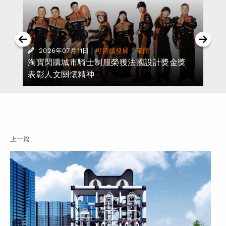
|
·
2026年07月11日
可持續發展
電商
淘寶閃購城市騎士制服榮獲法國設計獎金獎
表彰人文關懷精神
上一篇