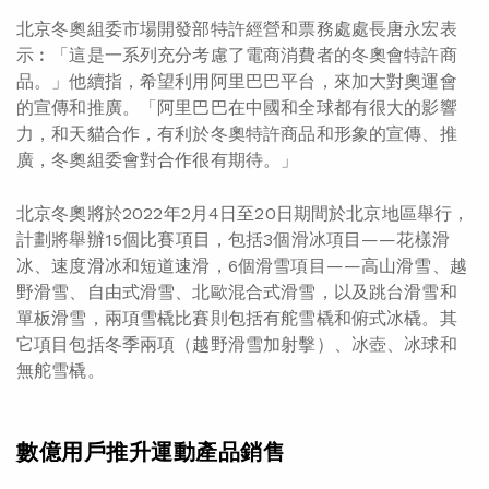
北京冬奧組委市場開發部特許經營和票務處處長唐永宏表
示︰「這是一系列充分考慮了電商消費者的冬奧會特許商
品。」他續指，希望利用阿里巴巴平台，來加大對奧運會
的宣傳和推廣。「阿里巴巴在中國和全球都有很大的影響
力，和天貓合作，有利於冬奧特許商品和形象的宣傳、推
廣，冬奧組委會對合作很有期待。」
北京冬奧將於2022年2月4日至20日期間於北京地區舉行，
計劃將舉辦15個比賽項目，包括3個滑冰項目——花樣滑
冰、速度滑冰和短道速滑，6個滑雪項目——高山滑雪、越
野滑雪、自由式滑雪、北歐混合式滑雪，以及跳台滑雪和
單板滑雪，兩項雪橇比賽則包括有舵雪橇和俯式冰橇。其
它項目包括冬季兩項（越野滑雪加射擊）、冰壺、冰球和
無舵雪橇。
數億用戶推升運動產品銷售