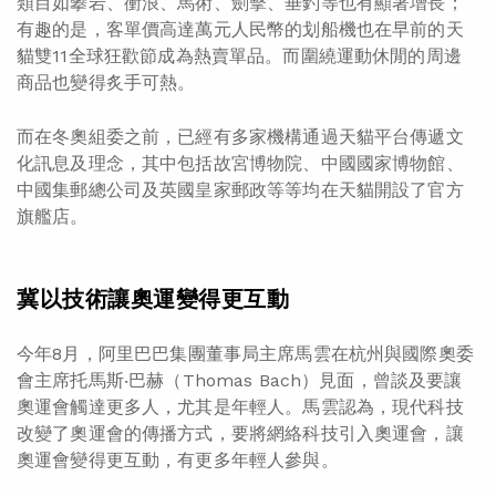
類目如攀岩、衝浪、馬術、劍擊、垂釣等也有顯著增長；
有趣的是，客單價高達萬元人民幣的划船機也在早前的天
貓雙11全球狂歡節成為熱賣單品。而圍繞運動休閒的周邊
商品也變得炙手可熱。
而在冬奧組委之前，已經有多家機構通過天貓平台傳遞文
化訊息及理念，其中包括故宮博物院、中國國家博物館、
中國集郵總公司及英國皇家郵政等等均在天貓開設了官方
旗艦店。
冀以技術讓奧運變得更互動
今年8月，阿里巴巴集團董事局主席馬雲在杭州與國際奧委
會主席托馬斯‧巴赫（Thomas Bach）見面，曾談及要讓
奧運會觸達更多人，尤其是年輕人。馬雲認為，現代科技
改變了奧運會的傳播方式，要將網絡科技引入奧運會，讓
奧運會變得更互動，有更多年輕人參與。