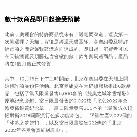
數十款商品即日起接受預購
此前，奧運會的特許商品從未有上過電商渠道，這次第一
次就選擇了天貓，背後是經過天貓團隊、冬奧組委及特許
經營商之間密鑼緊鼓溝通而達成的。即日起，消費者可以
在天貓瀏覽及預購包含會徽的數十款冬奧周邊商品，產品
將在1個月後正式發貨。
其中，12月16日下午二時開始，北京冬奧組委在天貓上開
始特許商品預售活動。北京奧組委在天貓旗艦店推出6款產
品，包括了當天限量發售5,000套的《雙奧之城冰雪精彩》
原地紀念套封、當日限量發售的2,022枚「北京2022年會
徽發佈銀質紀念章」、當日限量發售500本的「環保防水超
輕耐撕2018國際流行色多功能本包」、限量生產2,022個的
「冰藍之夢飾扣」，以及當日限量發售222條的「北京
2022年冬奧會真絲絨圍巾」。