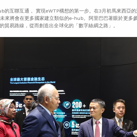
hub的互聯互通， 實現eWTP構想的第一步。在3月初馬來西
未來將會在更多國家建立類似的e-hub。阿里巴巴著眼於更多
多的貿易路線，從而創造出全球化的「數字絲綢之路」。