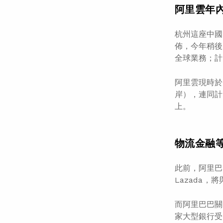
阿里雲年
杭州這座中國
佈，今年稍後
全球業務；計
阿里雲現時於
岸），連同計
上。
物流金融等
此前，阿里巴
Lazada
而阿里巴巴關
家大型銀行受