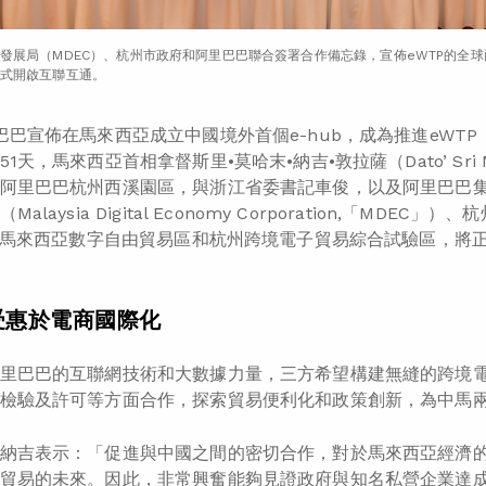
發展局（MDEC）、杭州市政府和阿里巴巴聯合簽署合作備忘錄，宣佈eWTP的全球
式開啟互聯互通。
巴巴宣佈
在馬來西亞成立中國境外首個e-hub
，成為推進eWTP（Ele
天，馬來西亞首相拿督斯里•莫哈末•納吉•敦拉薩（Dato’ Sri Mohd
阿里巴巴杭州西溪園區，與浙江省委書記車俊，以及阿里巴巴
alaysia Digital Economy Corporation,「M
ub馬來西亞數字自由貿易區和杭州跨境電子貿易綜合試驗區，將
受惠於電商國際化
里巴巴的互聯網技術和大數據力量，三方希望構建無縫的跨境
檢驗及許可等方面合作，探索貿易便利化和政策創新，為中馬
納吉表示：「促進與中國之間的密切合作，對於馬來西亞經濟
貿易的未來。因此，非常興奮能夠見證政府與知名私營企業達