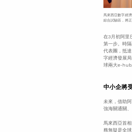
馬來西亞數字經濟
綜合試驗區，將正
在3月初阿里
第一步。時隔51
代表團，抵達
字經濟發展局（M
球兩大e-h
中小企將
未來，借助阿
強海關通關、
馬來西亞首相
務無疑是全球