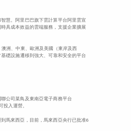
和智慧。阿里巴巴旗下雲計算平台阿里雲宣
同時具成本效益的雲端服務，支援企業擴展
、澳洲、中東、歐洲及美國（東岸及西
T基礎設施遷移到強大、可靠和安全的平台
關聯公司菜鳥及東南亞電子商務平台
內可投入運營。
到馬來西亞，目前，馬來西亞央行已批准6