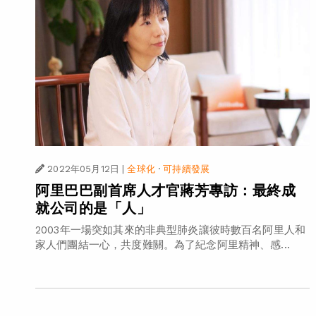
2022年05月12日
|
全球化
·
可持續發展
阿里巴巴副首席人才官蔣芳專訪：最終成
就公司的是「人」
2003年一場突如其來的非典型肺炎讓彼時數百名阿里人和
家人們團結一心，共度難關。為了紀念阿里精神、感...