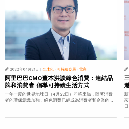
2022年04月21日
|
全球化
·
可持續發展
·
電商
阿里巴巴CMO董本洪談綠色消費：連結品
牌和消費者 倡導可持續生活方式
一年一度的世界地球日（4月22日）即將來臨，隨著消費
新
者的環保意識加強，綠色消費已經成為消費者和企業的...
來
日.