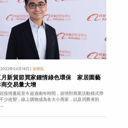
2022年04月14日
|
全球化
三月新貿節買家鍾情綠色環保 家居園藝
港商交易量大增
冠疫情蔓延至今超過兩年時間，疫情對商業活動模式帶
不少改變，線上購物成為各大小商家，以及消費者的
..