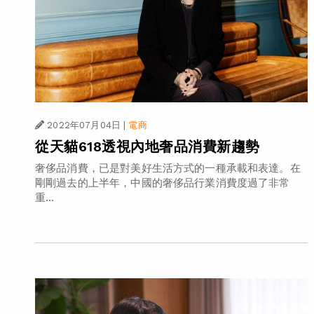
2022年07月04日
|
電商
從天貓618透視內地奢品消費新趨勢
奢侈品消費，已是對美好生活方式的一種承載和表達。在
剛剛過去的上半年，中國的奢侈品行業消費度過了非常
重...