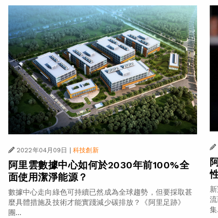
2022年04月09日
|
科技創新
阿里雲數據中心如何於2030年前100%全
面使用潔淨能源？
新
數據中心走向綠色可持續已然成為全球趨勢，但要採取甚
流
麼具體措施及技術才能實踐減少碳排放？《阿里足跡》
集.
團...