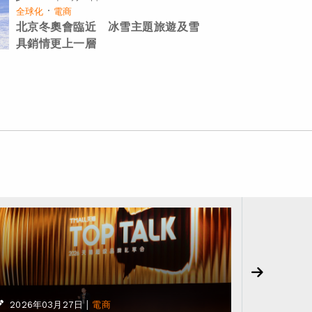
·
全球化
電商
北京冬奧會臨近 冰雪主題旅遊及雪
具銷情更上一層
|
2026年03月27日
電商
2025年