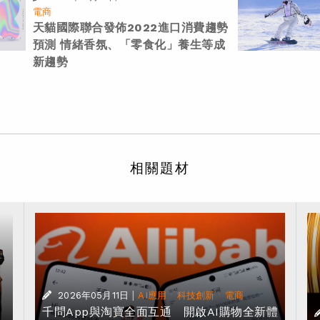
電商
天貓國際聯合發佈2022進口消費趨勢
預測 情緒香氛、「零食化」養生等成
新趨勢
相關題材
|
·
·
2026年05月11日
AI應用
科技創新
電商
獎
千問App與淘寶全面互通 開啟AI購物全新體