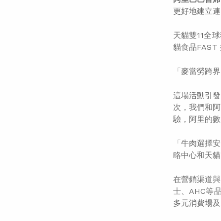
更好地建立連
天貓雙11全
貓食品FAS
「麥當勞跨界
這場活動引發
次，我們和阿
驗，阿里的數
「牛肉選擇安
略中心和天貓
在營銷渠道與
士、AHC等
多元消費場及