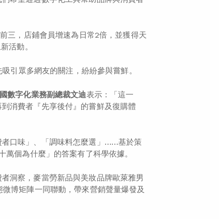
業前三，店鋪會員增速為日常2倍，並獲得天
上新活動。
率先吸引眾多網友的關注，紛紛參與嘗鮮。
國數字化業務副總裁文迪
表示：「這一
再到消費者『先享後付』的嘗鮮及復購體
費者口味」、「調味料怎麼選」……基於策
「十萬個為什麼」的答案有了科學依據。
費者洞察，麥當勞新品與美妝品牌歐萊雅男
態微博矩陣一同聯動，帶來營銷聲量爆發及