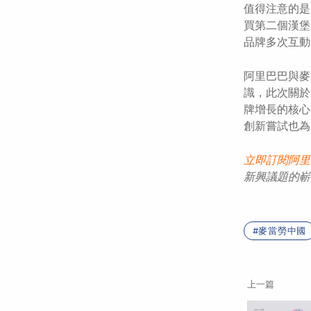
值得注意的是
買第二個漢堡
品牌多次互動
阿里巴巴與麥
識，此次關於
牌增長的核心
創新嘗試也為
立即訂閱阿里
新
興議題的嶄
麥當勞中國
上一篇