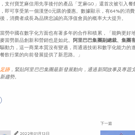
，支付寶芝麻信用先享後付的產品「芝麻GO」還首次被引入餐
，即可享受第一個漢堡0元購的優惠。數據顯示，有64%的消
後，消費者成長為品牌忠誠的高淨值會員的概率大大提升。
當勞中國在數字化方面也有著多年的合作和積累，「能夠更好
麥當勞新品創新和營銷也是如此。
阿里巴巴集團副總裁、集團
驅動力，這一商業本質沒有變過，而通過技術和數字化能力的
餐飲行業的向前發展提供了新思路。」
足
跡
，緊貼阿里巴巴集團最新發展動向，通過
新聞
故事
及
專題
新趨勢。
下一篇
2022年01月13日