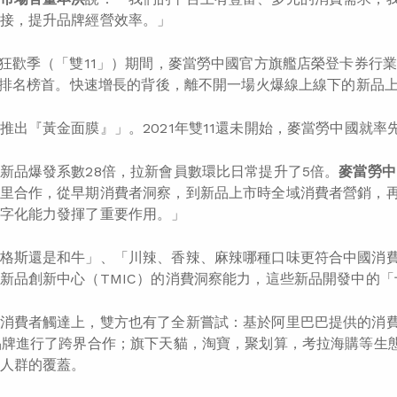
接，提升品牌經營效率。」
球狂歡季（「雙11」）期間，麥當勞中國官方旗艦店榮登卡券行
T 排名榜首。快速增長的背後，離不開一場火爆線上線下的新品
推出『黃金面膜』」。2021年雙11還未開始，麥當勞中國就
新品爆發系數28倍，拉新會員數環比日常提升了5倍。
麥當勞中
里合作，從早期消費者洞察，到新品上市時全域消費者營銷，
字化能力發揮了重要作用。」
格斯還是和牛」、「川辣、香辣、麻辣哪種口味更符合中國消
新品創新中心（TMIC）的消費洞察能力，這些新品開發中的
消費者觸達上，雙方也有了全新嘗試：基於阿里巴巴提供的消
品牌進行了跨界合作；旗下天貓，淘寶，聚划算，考拉海購等生
人群的覆蓋。