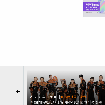
|
·
2026年07月11日
可持續發展
電商
、外賣與出
淘寶閃購城市騎士制服榮獲法國設計獎金