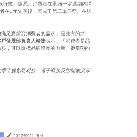
飲行業。據悉。消費者在承諾一定週期內購
費者在0元先享後，完成了第二單任務。在與
地滿足麥當勞消費者的需求」是雙方的共
客戶發展部負責人靖捷
表示，「消費者是品
進步，可以重構品牌增長的力量，麥當勞的
文章了解創新
科技
、
電子商務
及智能物
流
等
2022年01月18日