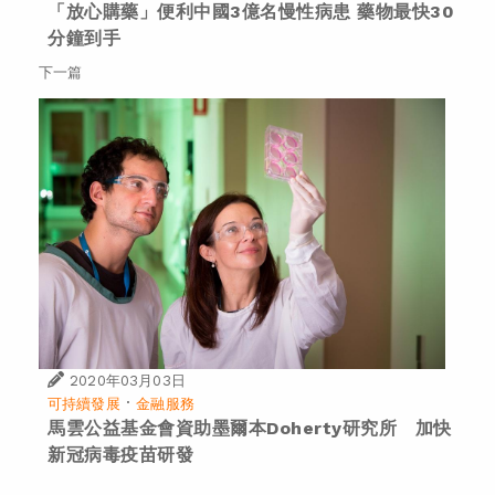
「放心購藥」便利中國3億名慢性病患 藥物最快30
分鐘到手
下一篇
2020年03月03日
·
可持續發展
金融服務
馬雲公益基金會資助墨爾本Doherty研究所 加快
新冠病毒疫苗研發