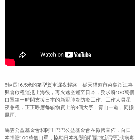
5輛長16.5米的箱型貨車漏夜趕路，從天貓超市菜鳥浙江嘉
興倉啟程運抵上海後，再火速空運至日本，務求將100萬個
口罩第一時間支援日本的新冠肺炎防疫工作。工作人員星
夜兼程，正正呼應每箱物資上的8個大字：青山一道，同擔
風雨。
馬雲公益基金會
和阿里巴巴公益基金會在微博宣佈，向日
本捐贈100萬個口罩，協助日本相關部門對抗新型冠狀病毒