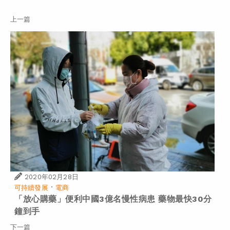
上一篇
2020年02月28日
·
可持續發展
電商
「放心購藥」便利中國3億名慢性病患 藥物最快30分
鐘到手
下一篇