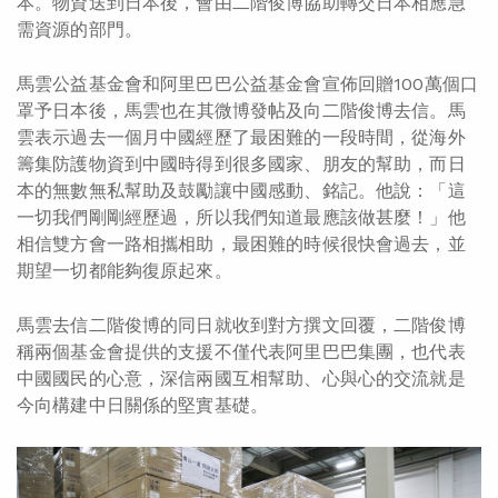
本。物資送到日本後，會由二階俊博協助轉交日本相應急
需資源的部門。
馬雲公益基金會和阿里巴巴公益基金會宣佈回贈100萬個口
罩予日本後，
馬雲也在其微博發帖
及向二階俊博去信。馬
雲表示過去一個月中國經歷了最困難的一段時間，從海外
籌集防護物資到中國時得到很多國家、朋友的幫助，而日
本的無數無私幫助及鼓勵讓中國感動、銘記。他說：「這
一切我們剛剛經歷過，所以我們知道最應該做甚麼！」他
相信雙方會一路相攜相助，最困難的時候很快會過去，並
期望一切都能夠復原起來。
馬雲去信二階俊博的同日就收到對方撰文回覆，二階俊博
稱兩個基金會提供的支援不僅代表阿里巴巴集團，也代表
中國國民的心意，深信兩國互相幫助、心與心的交流就是
今向構建中日關係的堅實基礎。