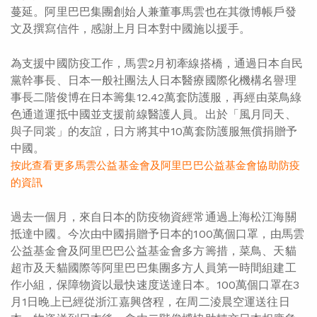
蔓延。阿里巴巴集團創始人兼董事馬雲也在其微博帳戶發
文及撰寫信件，感謝上月日本對中國施以援手。
為支援中國防疫工作，馬雲2月初牽線搭橋，通過日本自民
黨幹事長、日本一般社團法人日本醫療國際化機構名譽理
事長二階俊博在日本籌集12.42萬套防護服，再經由菜鳥綠
色通道運抵中國並支援前線醫護人員。出於「風月同天、
與子同裳」的友誼，日方將其中10萬套防護服無償捐贈予
中國。
按此查看更多馬雲公益基金會及阿里巴巴公益基金會協助防疫
的資訊
過去一個月，來自日本的防疫物資經常通過上海松江海關
抵達中國。今次由中國捐贈予日本的100萬個口罩，由馬雲
公益基金會及阿里巴巴公益基金會多方籌措，菜鳥、天貓
超市及天貓國際等阿里巴巴集團多方人員第一時間組建工
作小組，保障物資以最快速度送達日本。100萬個口罩在3
月1日晚上已經從浙江嘉興啓程，在周二淩晨空運送往日