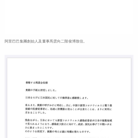
阿里巴巴集團創始人及董事馬雲向二階俊博致信。