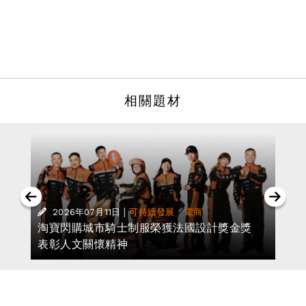
相關題材
|
·
2026年07月11日
可持續發展
電商
對
淘寶閃購城市騎士制服榮獲法國設計獎金獎
表彰人文關懷精神