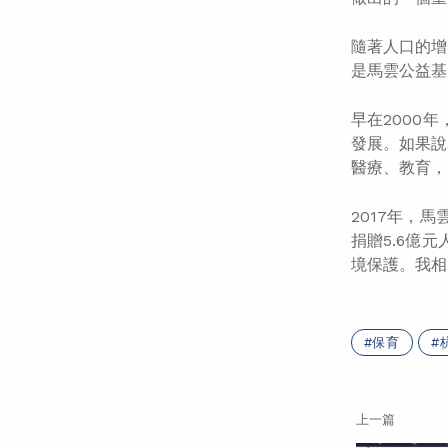
隨著人口的增
是馬雲公益基
早在2000
發展。如果說
醫療、教育，
2017年，
捐贈5.6億
境保護。我相
保育
上一篇