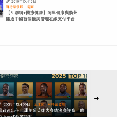
2019年10月15日
·
可持續發展
電商
【互聯網+醫療健康】阿里健康與衢州
開通中國首個慢病管理在線支付平台
2025年1
|
·
2025年12月05日
全球化
可持續發展
息
楊致遠出任非洲創業英雄大賽總決賽評審 助
阿里巴巴
力下一代商業領袖
「八觀季