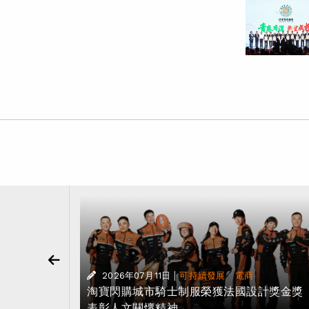
|
·
新
2026年07月11日
可持續發展
電商
氣候變化應
淘寶閃購城市騎士制服榮獲法國設計獎金
表彰人文關懷精神