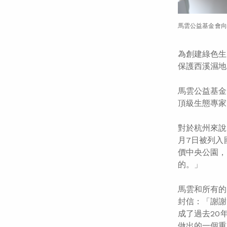
馬雲公益基金會向
為創建綠色生
保護西溪濕地
馬雲公益基金
頂級生態專家
對於杭州來說
月7日被列入
價中央公園，
的。」
馬雲和所有的
封信：「謝謝
成了過去20
做出的一個重