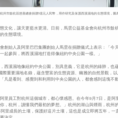
杭州市餘杭區慈善總會捐贈1億元人民幣，用作研究及保護西溪濕地的生態環境，圖
態文化，讓天更藍水更清。日前，馬雲公益基金會向杭州市餘杭
的生態環境。
會創始人及阿里巴巴集團創始人馬雲在捐贈儀式上表示：「今
一起參與，將西溪濕地打造得像紐約中央公園一樣。」
，西溪濕地像紐約中央公園，別具意義，它是杭州的綠肺，也蘊含
國際重要濕地名錄，蘊含豐富的生態資源、幽雅的自然景觀，以
「凡是看到、感覺到和利用到中央公園的人，都會感到這塊不
阿里員工對杭州這個城市，都心懷感恩。在今年9月7日，是阿
你，杭州，讀懂我們最初的夢想。」杭州的湖山與煙雨，杭州
年阿里成長的土壤，保護好這片土壤，這也是成立即將五年，一
要決定。