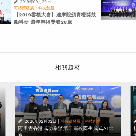
2019年09月29日
·
可持續發展
科技創新
【2019雲棲大會】達摩院頒青橙獎鼓
勵科研 最年輕得獎者28歲
相關題材
|
·
2026年02月02日
可持續發展
科技創新
獎
阿里雲香港成功舉辦第二屆校際生成式AI比
賽