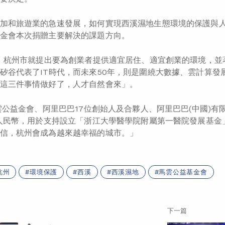
加和旅遊業的急速發展，如何實現西溪濕地生態環境的保護與
金會本次捐贈主要解決的課題方向。
年，杭州市就提出要為創業者提供適宜居住、適宜創業的環境，
矽谷代表了IT時代，而未來50年，則是圍繞大數據、雲計算
這三件事情做好了，人才自然會來」。
馬雲公益金會、阿里巴巴17位創始人及合夥人、阿里巴巴(中國)
元人民幣，用於支持設立「浙江大學醫學院附屬第一醫院發展基
信，杭州會成為越來越幸福的城市。」
杭州
環境保護
西溪
西溪濕地
馬雲公益基金會
下一篇