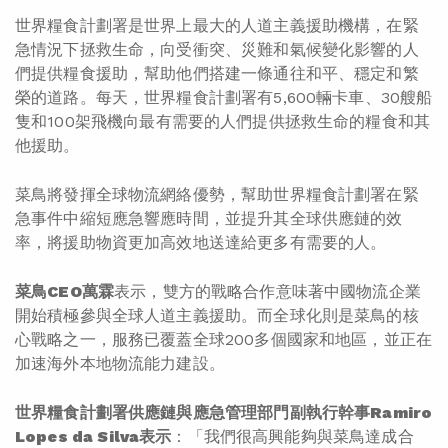
世界糧食計劃署是世界上最大的人道主義援助機構，在緊
急情況下拯救生命，向受衝突、災難和氣候變化影響的人
們提供糧食援助，幫助他們搭建一條通往和平、穩定和繁
榮的道路。每天，世界糧食計劃署有5,600輛卡車、30艘船
隻和100架飛機向最有需要的人們提供拯救生命的糧食和其
他援助。
菜鳥將發揮全球物流網絡優勢，幫助世界糧食計劃署在緊
急事件中縮短應急響應時間，並提升其全球供應鏈的效
率，將援助物資更加高效地送達給更多有需要的人。
菜鳥CEO萬霖
表示，雙方的戰略合作意味著中國物流企業
開始積極參與全球人道主義援助。而全球化則是菜鳥的核
心戰略之一，服務已覆蓋全球200多個國家和地區，並正在
加速海外本地物流能力建設。
世界糧食計劃署供應鏈與應急管理部門副執行幹事Ramiro
Lopes da Silva表示
：「我們很高興能夠與菜鳥達成合