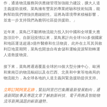
作，通過物流服務與供應鏈管理加強能力建設，擴大人道
主義援助規模。菜鳥擁有豐富的專業經驗和技術知識，能
夠幫助我們增強供應鏈韌性。這將為環境帶來積極影響，
並進一步支持我們為脆弱社區提供援助。」
近年來，菜鳥已不斷將物流能力投入到中國和全球重大應
急項目中。自新冠疫情以來，菜鳥累計向全球150多個國家
和地區運送超過3億件醫療和生活物資。此外在土耳其與敘
利亞地震期間，菜鳥也開放自有倉儲和運輸資源幫助轉運
人道救援物資。
接下來，菜鳥將通過覆蓋全球的15個大型分揀中心、歐洲
和東南亞的物流樞紐以及在巴西、北美和中東等地佈局的
物流能力，為全球各地的人道主義與緊急援助提供支持。
立即訂閱阿里足
跡
，緊貼阿里巴巴集團最新發展動向，通
過新聞故事及專題文章了解創新科技、電子商務及智能物
流等新興議題的嶄新趨勢。