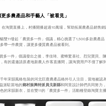
讓更多農產品和手藝人「被看見」
日，在淘寶直播上，村播開播超過10萬場，幫助拓展農產品銷售
貓雙11發起「農貨多一件」倡議，精心挑選了1,500多款農產
多帶一件農貨，讓更多優質農產品被看到。
農貨多一件」倡議發出之後，李佳琦、蜜蜂驚喜社、烈兒寶貝、陳
，有的還邀請原產地新農人作客直播間，讓淘寶用戶不僅了解
千年宋韻風格包裝的河北巨鹿農產品格外引人注目，當地被認
公益派駐當地的
鄉村振興特派員戈新縣
和阿里設計師們共同努力
色的宋韻新衣，並在雙11的「農貨多一件」活動種登錄淘寶主