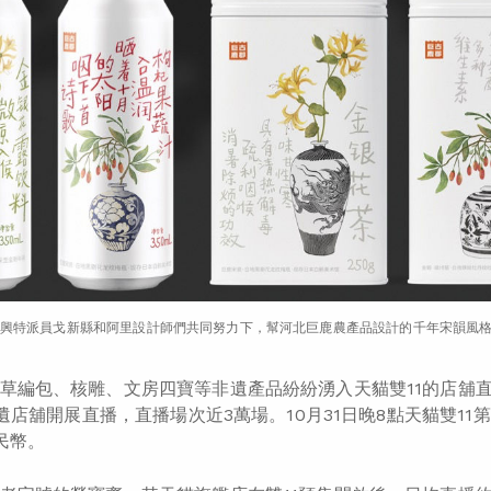
興特派員戈新縣和阿里設計師們共同努力下，幫河北巨鹿農產品設計的千年宋韻風
草編包、核雕、文房四寶等非遺產品紛紛湧入天貓雙11的店舖直播
家非遺店舖開展直播，直播場次近3萬場。10月31日晚8點天貓雙
民幣。