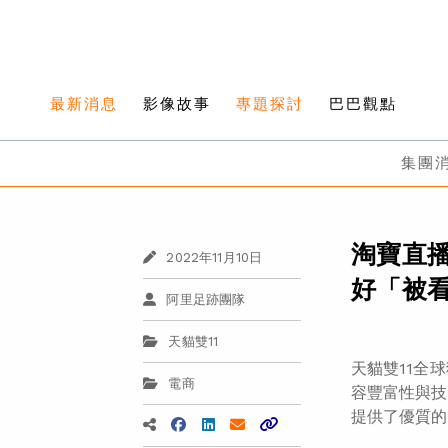
最新消息
影像故事
專題探討
巴巴觀點
集團
淘寶直
2022年11月10日
好「被
阿里足跡團隊
天貓雙11
天貓雙11全
電商
容豐富性與技
提供了優質的