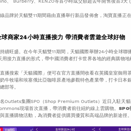
tino、 Burberry、KENZO等首小時成交額超去年開售後首3天 (
線品牌於天貓雙11期間藉由直播舉行新品發佈會，淘寶直播正
全球商家
24
小時直播接力 帶消費者雲遊全球好物
持續旺盛。在今年天貓雙11期間，天貓國際舉辦24小時全球聯
當天用接力直播的形式，帶中國消費者打卡世界各地的經典購物
直播搜索「天貓國際」便可在官方直播間收看在英國皇室御用茶品牌F
奶牛牧場和埃塞俄比亞咖啡原產地參觀特色產業帶，打卡日本
總部等。
Outlets集團SPO（Shop Premium Outlets）近
y Commons現場首次直播，帶消費者前往紐約線上雲購物。
SPO
與直播購物活動，為消費者提供購買優質和高端品牌的新途徑