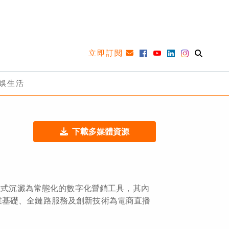
立即訂閱
娛生活
下載多媒體資源
物方式沉澱為常態化的數字化營銷工具，其內
業基礎、全鏈路服務及創新技術為電商直播