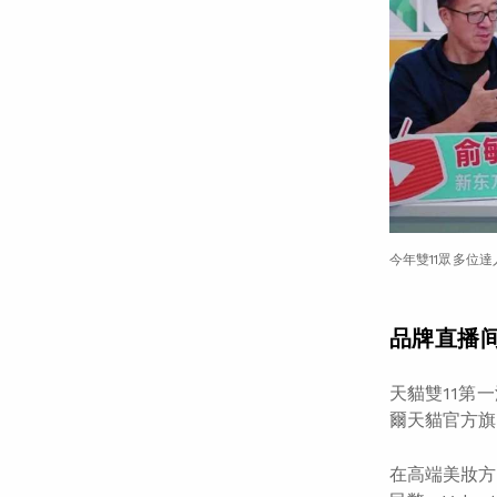
今年雙11眾多位
品牌直播
天貓雙11第
爾天貓官方旗
在高端美妝方