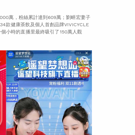
00萬，粉絲累計達到609萬；劉畊宏妻子
款健康茶飲及個人首創品牌VIVICYCLE
個小時的直播里最終吸引了150萬人觀