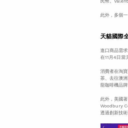
民幣。Valen
此外，多個一
天貓國際
進口商品需求
在11月4日
消費者在淘寶
茶、去往澳洲
龍咖啡機品牌
此外，美國著名
Woodbur
透過創新技術