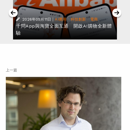
·
|
·
·
2026年05月11日
AI應用
科技創新
電商
千問App與淘寶全面互通 開啟AI購物全新體
驗
上一篇