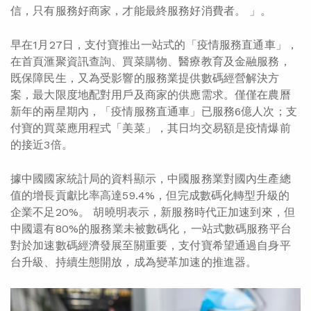
信，只有服務好商家，才能最終服務好消費者。 」。
早在1月27日，支付寶推出一站式的「疫情服務直通車」，
在首頁滙聚資訊查詢、買菜購物、醫療教育及金融服務，
既保障民生，又為受影響的服務業提供數碼經營解決方
案，最大限度地配對用戶及商家的供應需求。僅僅在農曆
新年的兩星期內，「疫情服務直通車」已服務6億人次；支
付寶的買菜應用程式「美菜」，其日均交易額是疫情爆前
的接近3倍。
據中國國家統計局的資料顯示，中國服務業對國內生產總
值的增長貢獻比率高達59.4%，但完成數碼化轉型升級的
企業不足20%。 胡曉明表示，新服務時代正加速到來，但
中國還有80%的服務業未被數碼化，一站式數碼服務平台
對於加速數碼經濟發展至關重要，支付寶希望通過自身平
台升級、持續生態開放，成為變革加速的推進器。