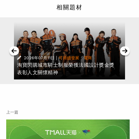
相關題材
|
·
2026年07月11日
可持續發展
電商
對
淘寶閃購城市騎士制服榮獲法國設計獎金獎
表彰人文關懷精神
上一篇