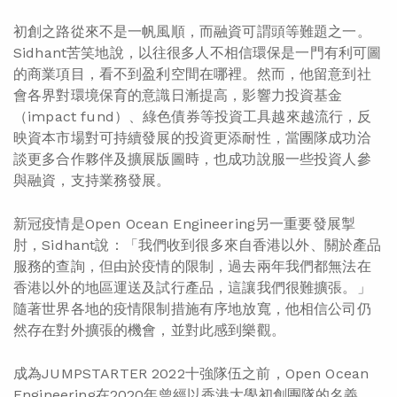
初創之路從來不是一帆風順，而融資可謂頭等難題之一。
Sidhant苦笑地說，以往很多人不相信環保是一門有利可圖
的商業項目，看不到盈利空間在哪裡。然而，他留意到社
會各界對環境保育的意識日漸提高，影響力投資基金
（impact fund）、綠色債券等投資工具越來越流行，反
映資本市場對可持續發展的投資更添耐性，當團隊成功洽
談更多合作夥伴及擴展版圖時，也成功說服一些投資人參
與融資，支持業務發展。
新冠疫情是Open Ocean Engineering另一重要發展掣
肘，Sidhant說：「我們收到很多來自香港以外、關於產品
服務的查詢，但由於疫情的限制，過去兩年我們都無法在
香港以外的地區運送及試行產品，這讓我們很難擴張。」
隨著世界各地的疫情限制措施有序地放寬，他相信公司仍
然存在對外擴張的機會，並對此感到樂觀。
成為JUMPSTARTER 2022十強隊伍之前，Open Ocean
Engineering在2020年曾經以香港大學初創團隊的名義，