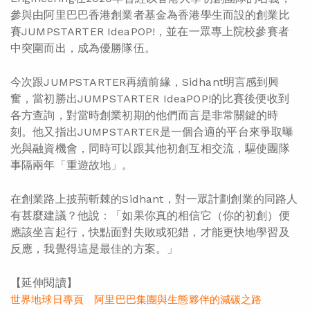
參與由阿里巴巴香港創業者基金為香港學生而設的創業比
賽JUMPSTARTER IdeaPOP!，並在一眾專上院校參賽者
中突圍而出，成為優勝隊伍。
今次跟JUMPSTARTER再續前緣，Sidhant明言感到興
奮，當初勝出JUMPSTARTER IdeaPOP!的比賽後便收到
各方查詢，對當時創業初期的他們而言是非常關鍵的時
刻。他又指出JUMPSTARTER是一個合適的平台來爭取曝
光與融資機會，同時可以跟其他初創互相交流，驅使團隊
事隔兩年「重遊故地」。
在創業路上披荊斬棘的Sidhant，對一眾計劃創業的同路人
有甚麼建議？他說：「如果你真的相信它（你的初創）便
應該坐言起行，快點面對失敗或犯錯，才能更快地學習及
反應，我覺得這是最佳的方案。」
【延伸閱讀】
世界地球日專頁 阿里巴巴集團與生態夥伴的減碳之路