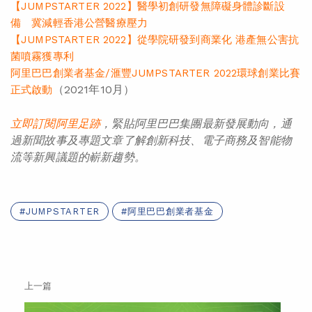
【JUMPSTARTER 2022】醫學初創研發無障礙身體診斷設
備 冀減輕香港公營醫療壓力
【JUMPSTARTER 2022】從學院研發到商業化 港產無公害抗
菌噴霧獲專利
阿里巴巴創業者基金/滙豐JUMPSTARTER 2022環球創業比賽
（2021年10月）
正式啟動
立即訂閱阿里足
跡
，緊貼阿里巴巴集團最新發展動向，通
過
新聞
故事
及
專題
文章了解創新
科技
、
電子商務
及智能物
流
等
新
興議題的嶄
新趨勢。
JUMPSTARTER
阿里巴巴創業者基金
上一篇