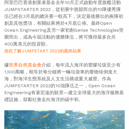
阿里巴巴香港創業者基金去年10月正式啟動年度旗艦活動
JUMPSTARTER 2022，從初賽中脫穎而出的10隊優秀隊
伍已經在3月底的總決賽一較高下，決定最後勝出的兩隊初
創及其他獎項，有關結果將於4月底公佈。最終Open
Ocean Engineering及另一家初創Gense Technologies突
圍而出，成為今屆活動的優勝隊伍，將可獲得最多合共
400萬美元的投資額。
按此了解JUMPSTART 2022的最終結果
據
世界自然基金會
介紹，每年流入海洋的塑膠垃圾至少有
1,100萬噸，相等於每分鐘將一輛垃圾車的廢物傾倒進大
海，對海洋生態系統及人文生活構成重大威脅。作為
JUMPSTARTER 2022的10強隊伍之一，Open Ocean
Engineering有著宏遠的願景—建立全球最大的海洋服務基
礎設施，鼓勵社會走向海洋的碳中和。