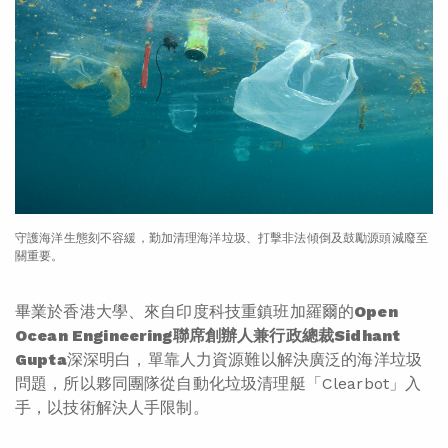
守護海洋生態刻不容緩，勤加清理海洋垃圾、打擊非法傾倒及鼓勵源頭減廢至
關重要。
畢業於香港大學、來自印度科技重鎮班加羅爾的
Open
Ocean Engineering
聯席創辦人兼行政總裁
Sidhant
Gupta
深深明白，單靠人力資源難以解決廣泛的海洋垃圾
問題，所以夥同團隊從自動化垃圾清理艇「Clearbot」入
手，以技術解決人手限制。