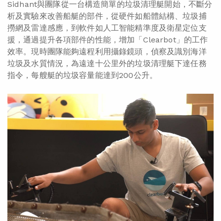
Sidhant與團隊從一台構造簡單的垃圾清理艇開始，不斷分
析及實驗來改善船艇的部件，從硬件如船體結構、垃圾捕
撈網及雷達感應，到軟件如人工智能精準度及衛星定位支
援，通過提升各項部件的性能，增加「Clearbot」的工作
效率。現時團隊能夠遠程利用攝錄鏡頭，偵察及識別海洋
垃圾及水質情況，為遠達十公里外的垃圾清理艇下達任務
指令，每艘艇的垃圾容量能達到200公升。