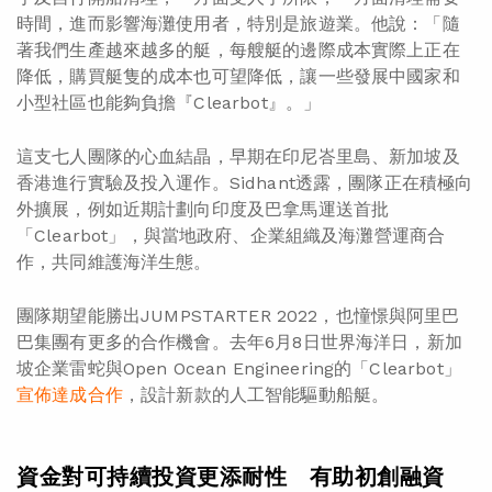
時間，進而影響海灘使用者，特別是旅遊業。他說：「隨
著我們生產越來越多的艇，每艘艇的邊際成本實際上正在
降低，購買艇隻的成本也可望降低，讓一些發展中國家和
小型社區也能夠負擔『Clearbot』。」
這支七人團隊的心血結晶，早期在印尼峇里島、新加坡及
香港進行實驗及投入運作。Sidhant透露，團隊正在積極向
外擴展，例如近期計劃向印度及巴拿馬運送首批
「Clearbot」，與當地政府、企業組織及海灘營運商合
作，共同維護海洋生態。
團隊期望能勝出JUMPSTARTER 2022，也憧憬與阿里巴
巴集團有更多的合作機會。去年6月8日世界海洋日，新加
坡企業雷蛇與Open Ocean Engineering的「Clearbot」
宣佈達成合作
，設計新款的人工智能驅動船艇。
資金對可持續投資更添耐性 有助初創融資