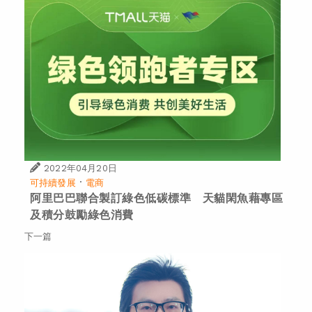
2022年04月20日
·
可持續發展
電商
阿里巴巴聯合製訂綠色低碳標準 天貓閑魚藉專區
及積分鼓勵綠色消費
下一篇