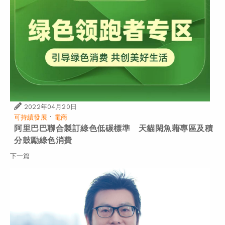
2022年04月20日
·
可持續發展
電商
阿里巴巴聯合製訂綠色低碳標準 天貓閑魚藉專區及積
分鼓勵綠色消費
下一篇