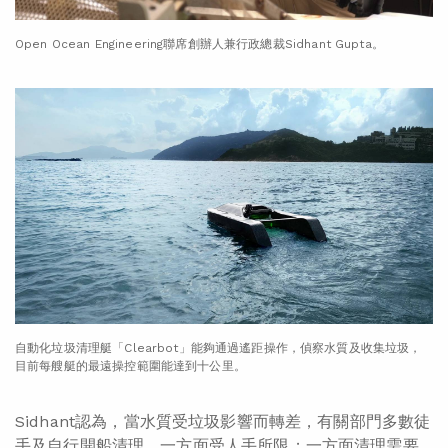
Open Ocean Engineering聯席創辦人兼行政總裁Sidhant Gupta。
自動化垃圾清理艇「Clearbot」能夠通過遙距操作，偵察水質及收集垃圾，
目前每艘艇的最遠操控範圍能達到十公里。
Sidhant認為，當水質受垃圾影響而轉差，有關部門多數徒
手及自行開船清理，一方面受人手所限；一方面清理需要