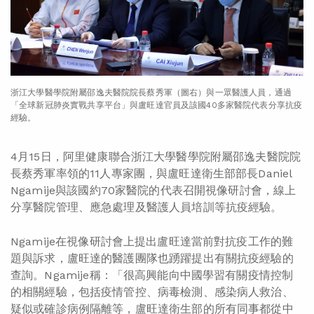
浙江大學醫學院附屬邵逸夫醫院院長蔡秀軍（圖右）與一眾醫護人員，通過
「全球新冠肺炎實戰共享平台」與盧旺達官員及該國40多家醫院代表分享抗疫
經驗。
4月15日，阿里健康聯合浙江大學醫學院附屬邵逸夫醫院院
長蔡秀軍率領的11人專家團，與盧旺達衛生部部長Daniel
Ngamije與該國約70家醫院的代表召開視像研討會，線上
分享醫院管理、應急處理及醫護人員培訓等抗疫經驗。
Ngamije在視像研討會上提出盧旺達當前對抗疫工作的難
題與訴求，盧旺達的醫護團隊也踴躍提出有關抗疫經驗的
查詢。Ngamije稱：「很高興能向中國學習有關疫情控制
的相關經驗，包括疫情管控、病毒檢測、感染病人救治、
疑似或確診病例隔離等，盧旺達衛生部的所有同事都從中