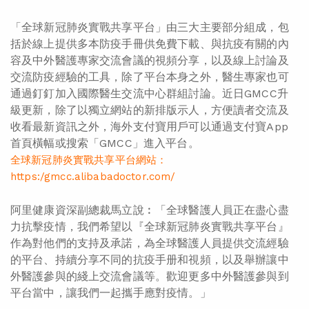
「全球新冠肺炎實戰共享平台」由三大主要部分組成，包
括於線上提供多本防疫手冊供免費下載、與抗疫有關的內
容及中外醫護專家交流會議的視頻分享，以及線上討論及
交流防疫經驗的工具，除了平台本身之外，醫生專家也可
通過釘釘加入國際醫生交流中心群組討論。近日GMCC升
級更新，除了以獨立網站的新排版示人，方便讀者交流及
收看最新資訊之外，海外支付寶用戶可以通過支付寶App
首頁橫幅或搜索「GMCC」進入平台。
全球新冠肺炎實戰共享平台網站：
https:/gmcc.alibabadoctor.com/
阿里健康資深副總裁馬立說︰「全球醫護人員正在盡心盡
力抗擊疫情，我們希望以『全球新冠肺炎實戰共享平台』
作為對他們的支持及承諾，為全球醫護人員提供交流經驗
的平台、持續分享不同的抗疫手册和視頻，以及舉辦讓中
外醫護參與的綫上交流會議等。歡迎更多中外醫護參與到
平台當中，讓我們一起攜手應對疫情。」