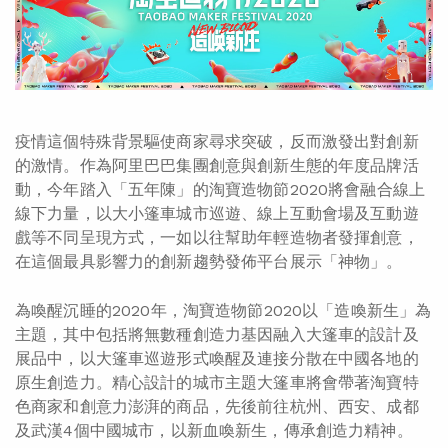
疫情這個特殊背景驅使商家尋求突破，反而激發出對創新
的激情。作為阿里巴巴集團創意與創新生態的年度品牌活
動，今年踏入「五年陳」的淘寶造物節2020將會融合線上
線下力量，以大小篷車城市巡遊、線上互動會場及互動遊
戲等不同呈現方式，一如以往幫助年輕造物者發揮創意，
在這個最具影響力的創新趨勢發佈平台展示「神物」。
為喚醒沉睡的2020年，淘寶造物節2020以「造喚新生」為
主題，其中包括將無數種創造力基因融入大篷車的設計及
展品中，以大篷車巡遊形式喚醒及連接分散在中國各地的
原生創造力。精心設計的城市主題大篷車將會帶著淘寶特
色商家和創意力澎湃的商品，先後前往杭州、西安、成都
及武漢4個中國城市，以新血喚新生，傳承創造力精神。