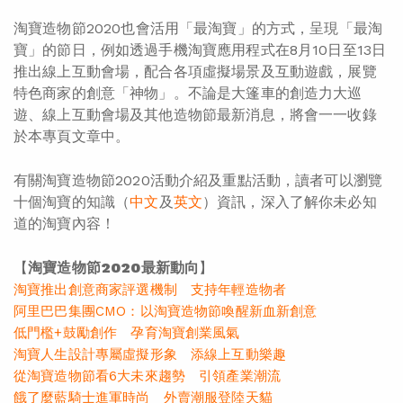
淘寶造物節2020也會活用「最淘寶」的方式，呈現「最淘
寶」的節日，例如透過手機淘寶應用程式在8月10日至13日
推出線上互動會場，配合各項虛擬場景及互動遊戲，展覽
特色商家的創意「神物」。不論是大篷車的創造力大巡
遊、線上互動會場及其他造物節最新消息，將會一一收錄
於本專頁文章中。
有關淘寶造物節2020活動介紹及重點活動，讀者可以瀏覽
十個淘寶的知識（
中文
及
英文
）資訊，深入了解你未必知
道的淘寶內容！
【
淘寶造物節2020最新動向
】
淘寶推出創意商家評選機制 支持年輕造物者
阿里巴巴集團CMO：以淘寶造物節喚醒新血新創意
低門檻+鼓勵創作 孕育淘寶創業風氣
淘寶人生設計專屬虛擬形象 添線上互動樂趣
從淘寶造物節看6大未來趨勢 引領產業潮流
餓了麼藍騎士進軍時尚 外賣潮服登陸天貓