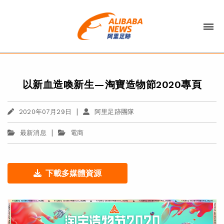
以新血造喚新生—淘寶造物節2020專頁
|
2020年07月29日
阿里足跡團隊
|
最新消息
電商
下載多媒體資源