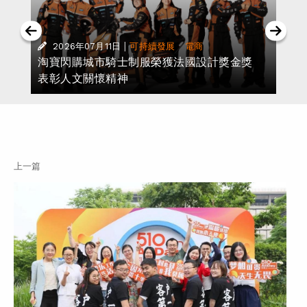
|
·
2026年07月11日
可持續發展
電商
淘寶閃購城市騎士制服榮獲法國設計獎金獎
表彰人文關懷精神
上一篇