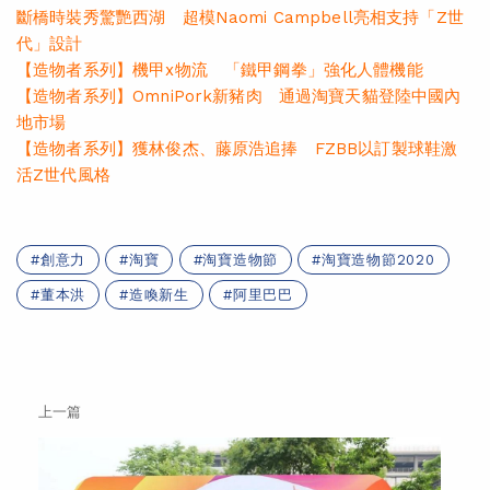
斷橋時裝秀驚艷西湖 超模Naomi Campbell亮相支持「Z世
代」設計
【造物者系列】機甲x物流 「鐵甲鋼拳」強化人體機能
【造物者系列】OmniPork新豬肉 通過淘寶天貓登陸中國內
地市場
【造物者系列】獲林俊杰、藤原浩追捧 FZBB以訂製球鞋激
活Z世代風格
創意力
淘寶
淘寶造物節
淘寶造物節2020
董本洪
造喚新生
阿里巴巴
上一篇