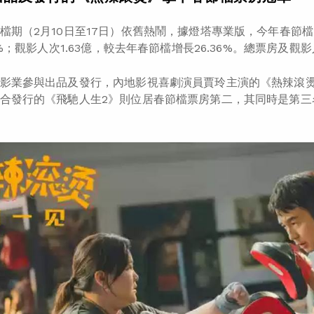
檔期（2月10日至17日）依舊熱鬧，據燈塔專業版，今年春節檔
47%；觀影人次1.63億，較去年春節檔增長26.36%。總票房
影業參與出品及發行，內地影視喜劇演員賈玲主演的《熱辣滾
合發行的《飛馳人生2》則位居春節檔票房第二，其同時是第三