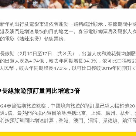
新年的出行及電影市道依舊蓬勃，飛豬統計顯示，春節期間中國
港及澳門是增速最快的目的地之一。春節電影總票房及觀影人
的電影《熱辣滾燙》領銜票房。
長假期（2月10日至17日，共８天），出遊人次和總花費均創
的出遊人次為4.74億，較去年同期增長34.3%，依可比口徑較20
7億元人民幣，較去年同期增長47.3%，以可比口徑較2019年同期升7.
中長線旅遊預訂量同比增逾3倍
024春節假期旅遊觀察，中國境內旅遊的預訂量已經大幅超越2
過3倍。最熱門的境內遊目的地包括北京、上海、廣州、杭州、
若按預訂量同比增速計算，香港、澳門、淄博、景德鎮、鎮江