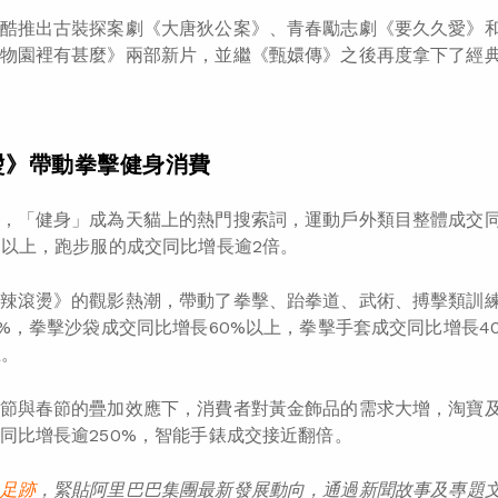
酷推出古裝探案劇《大唐狄公案》、青春勵志劇《要久久愛》和
物園裡有甚麼》兩部新片，並繼《甄嬛傳》之後再度拿下了經
燙》帶動拳擊健身消費
，「健身」成為天貓上的熱門搜索詞，運動戶外類目整體成交
%以上，跑步服的成交同比增長逾2倍。
辣滾燙》的觀影熱潮，帶動了拳擊、跆拳道、武術、搏擊類訓
0%，拳擊沙袋成交同比增長60%以上，拳擊手套成交同比增長
上。
節與春節的疊加效應下，消費者對黃金飾品的需求大增，淘寶
同比增長逾250%，智能手錶成交接近翻倍。
足
跡
，緊貼阿里巴巴集團最新發展動向，通過
新聞
故事
及
專題