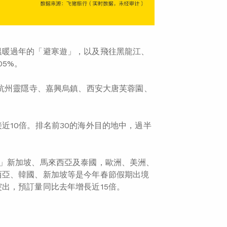
溫暖過年的「避寒遊」，以及飛往黑龍江、
5%。
，杭州靈隱寺、嘉興烏鎮、西安大唐芙蓉園、
近10倍。排名前30的海外目的地中，過半
」新加坡、馬來西亞及泰國，歐洲、美洲、
西亞、韓國、新加坡等是今年春節假期出境
出，預訂量同比去年增長近15倍。