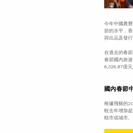
今年中國農曆
節的水平，香
與出品及發行
在過去的春節
春節國內旅遊
6,326.8
國內春節
根據飛豬的2
較去年增加超
轄市或城市。