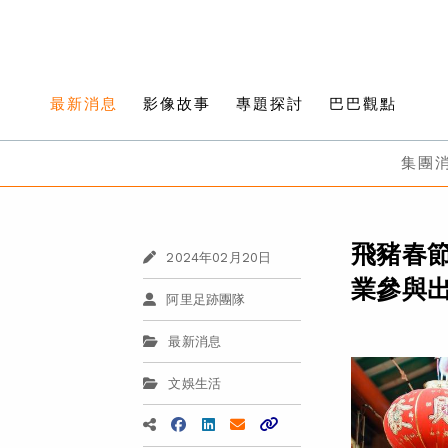
最新消息
影像故事
專題探討
巴巴觀點
集團
飛豬春節
2024年02月20日
業參與
阿里足跡團隊
最新消息
文娛生活