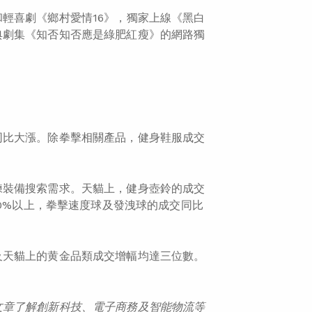
輕喜劇《鄉村愛情16》，獨家上線《黑白
典劇集《知否知否應是綠肥紅瘦》的網路獨
同比大漲。除拳擊相關產品，健身鞋服成交
練裝備搜索需求。天貓上，健身壺鈴的成交
40%以上，拳擊速度球及發洩球的成交同比
及天貓上的黄金品類成交增幅均達三位數。
文章了解創新
科技
、
電子商務
及智能物
流
等