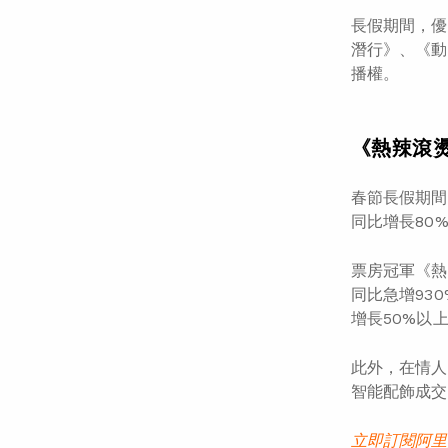
長假期間，優
潛行》、《動
播權。
《熱辣滾
春節長假期間
同比增長80
票房冠軍《熱
同比急增93
增長50%以
此外，在情人
智能配飾成交
立即訂閱阿里