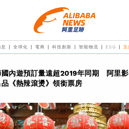
消息
全球化
電商
科技創新
智能物流
ESG
文
國內遊預訂量遠超2019年同期 阿里影
出品《熱辣滾燙》領銜票房