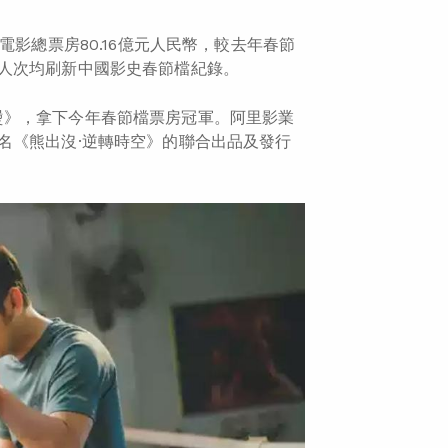
電影總票房80.16億元人民幣，較去年春節
及觀影人次均刷新中國影史春節檔紀錄。
燙》，拿下今年春節檔票房冠軍。阿里影業
名《熊出沒·逆轉時空》的聯合出品及發行