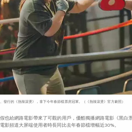
、發行的《熱辣滾燙》，拿下今年春節檔票房冠軍。（《熱辣滾燙》官方劇照）
假也給網路電影帶來了可觀的用戶，優酷獨播網路電影《黑白潛行
電影頻道大屏端使用者時長同比去年春節檔增幅近30%。