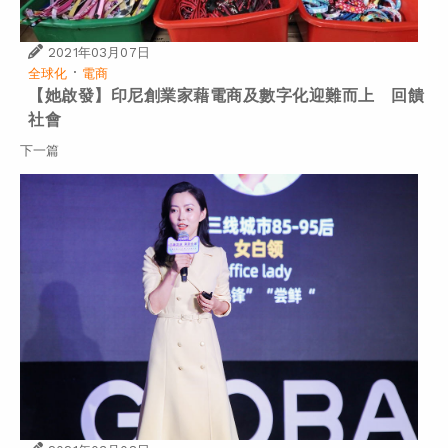
2021年03月07日
·
全球化
電商
【她啟發】印尼創業家藉電商及數字化迎難而上 回饋
社會
下一篇