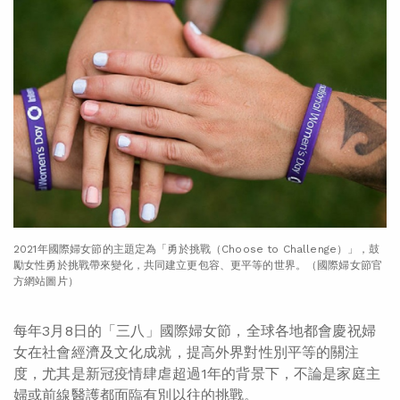
2021年國際婦女節的主題定為「勇於挑戰（Choose to Challenge）」，鼓
勵女性勇於挑戰帶來變化，共同建立更包容、更平等的世界。（國際婦女節官
方網站圖片）
每年3月8日的「三八」國際婦女節，全球各地都會慶祝婦
女在社會經濟及文化成就，提高外界對性別平等的關注
度，尤其是新冠疫情肆虐超過1年的背景下，不論是家庭主
婦或前線醫護都面臨有別以往的挑戰。