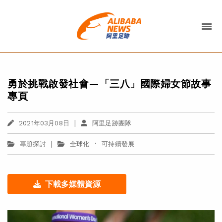
勇於挑戰啟發社會—「三八」國際婦女節故事
專頁
|
2021年03月08日
阿里足跡團隊
|
·
專題探討
全球化
可持續發展
下載多媒體資源