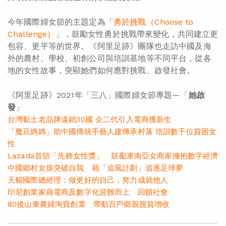
今年國際婦女節的主題定為「
勇於挑戰（Choose to
Challenge）
」，鼓勵女性勇於挑戰帶來變化，共同建立更
包容、更平等的世界。《阿里足跡》團隊也走訪中國及海
外的農村、學校、初創公司與培訓基地等不同平台，從各
地的女性故事，突顯她們如何應對挑戰、啟發社會。
《阿里足跡》2021年「三八」國際婦女節專題—「
她啟
發
」
台灣黏土老品牌遠銷30國 企二代引入電商獲新生
「魔豆媽媽」助中國傳統手藝人建傳承村落 培訓數千位貧困女
性
Lazada首頒「先鋒女性獎」 鼓勵東南亞女商家擁抱數字經濟
中國鄉村女孩突破自我 藉「追風計劃」追逐足球夢
天貓國際總經理：做更好的自己，努力成就他人
印尼創業家藉電商及數字化迎難而上 回饋社會
80後山東農婦淘寶創業 帶動百戶鄉親脫貧增收