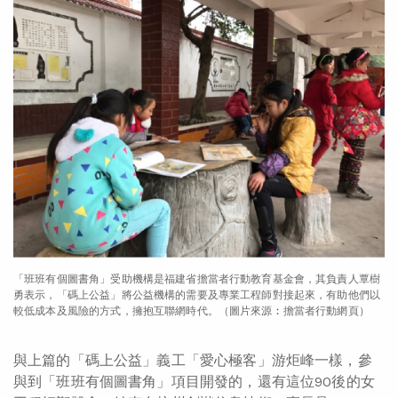
「班班有個圖書角」受助機構是福建省擔當者行動教育基金會，其負責人覃樹
勇表示，「碼上公益」將公益機構的需要及專業工程師對接起來，有助他們以
較低成本及風險的方式，擁抱互聯網時代。（圖片來源︰擔當者行動網頁）
與上篇的「碼上公益」義工「愛心極客」游炬峰一樣，參
與到「班班有個圖書角」項目開發的，還有這位90後的女