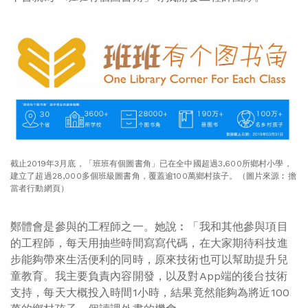
截止2019年3月底，「班班有個圖書角」已在全中國超過3,600所鄉村小學，
建立了超過28,000多個班級圖書角，覆蓋逾100萬鄉村孩子。（圖片來源︰擔
當者行動網頁）
鄭體會是參與的工程師之一。她說︰「我和其他參與項目
的工程師，每天用抽些時間寫寫代碼，在大家期待科技進
步能夠帶來生活便利的同時，原來技術也可以幫助提升兒
童教育。我主要負責內容開發，以及對App端的後台技術
支持，每天大概投入時間1小時，結果竟然能夠為將近100