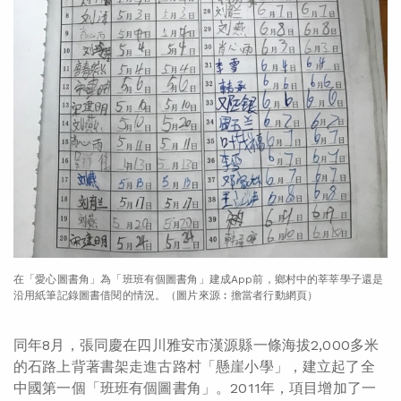
在「愛心圖書角」為「班班有個圖書角」建成App前，鄉村中的莘莘學子還是
沿用紙筆記錄圖書借閱的情況。（圖片來源︰擔當者行動網頁）
同年8月，張同慶在四川雅安市漢源縣一條海拔2,000多米
的石路上背著書架走進古路村「懸崖小學」，建立起了全
中國第一個「班班有個圖書角」。2011年，項目增加了一