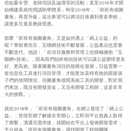
些如夏令營、老師培訓及論壇等的活動；直至2016年才開
始構建系統性閱讀助學體系，時至2018年，「班班有個圖
書角」再度升級，這次希望可以將項目推廣到更多學校，
讓更多兒童及教師受惠。
那麼「班班有個圖書角」又是如何遇上「碼上公益」的
呢？覃樹勇坦言，互聯網技術不斷發展，公益產品也需要
不斷迭代。他說︰「在項目服務和管理上也積極擁抱『互
聯網+技術』，因為我們始終相信技術可以讓公益變得更友
好、更高效。隨著圖書角項目的規模化發展，日益需要一
套信息化工具進行項目管理，才能更加及時有效的跟蹤孩
子們的借閱情況。但圖書角借閱系統工具的開發，對於我
們來說，既沒有開發資金，又沒有開發工程師，這是非常
大的挑戰。」
就在2018年，「班班有個圖書角」在網上發現了「碼上公
益」，登陸官網了解後非常開心，立即與平台負責人取得
了聯繫，溝通完需求後，就開始在平台上發佈開發需求，
平台就為「班班有個圖書角」尋找開發工程師團隊。