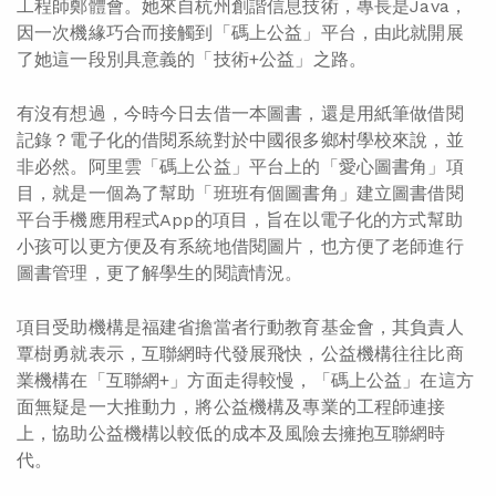
工程師鄭體會。她來自杭州創諧信息技術，專長是Java，
因一次機緣巧合而接觸到「碼上公益」平台，由此就開展
了她這一段別具意義的「技術+公益」之路。
有沒有想過，今時今日去借一本圖書，還是用紙筆做借閱
記錄？電子化的借閱系統對於中國很多鄉村學校來說，並
非必然。阿里雲「碼上公益」平台上的「愛心圖書角」項
目，就是一個為了幫助「班班有個圖書角」建立圖書借閱
平台手機應用程式App的項目，旨在以電子化的方式幫助
小孩可以更方便及有系統地借閱圖片，也方便了老師進行
圖書管理，更了解學生的閱讀情況。
項目受助機構是福建省擔當者行動教育基金會，其負責人
覃樹勇就表示，互聯網時代發展飛快，公益機構往往比商
業機構在「互聯網+」方面走得較慢，「碼上公益」在這方
面無疑是一大推動力，將公益機構及專業的工程師連接
上，協助公益機構以較低的成本及風險去擁抱互聯網時
代。