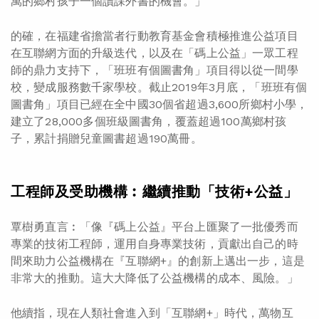
萬的鄉村孩子一個讀課外書的機會。」
的確，在福建省擔當者行動教育基金會積極推進公益項目
在互聯網方面的升級迭代，以及在「碼上公益」一眾工程
師的鼎力支持下，「班班有個圖書角」項目得以從一間學
校，變成服務數千家學校。截止2019年3月底，「班班有個
圖書角」項目已經在全中國30個省超過3,600所鄉村小學，
建立了28,000多個班級圖書角，覆蓋超過100萬鄉村孩
子，累計捐贈兒童圖書超過190萬冊。
工程師及受助機構︰繼續推動「技術+
公益」
覃樹勇直言︰「像『碼上公益』平台上匯聚了一批優秀而
專業的技術工程師，運用自身專業技術，貢獻出自己的時
間來助力公益機構在『互聯網+』的創新上邁出一步，這是
非常大的推動。這大大降低了公益機構的成本、風險。」
他續指，現在人類社會進入到「互聯網+」時代，萬物互