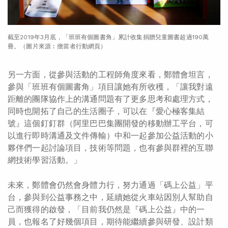
截至2019年3月底，「班班有個圖書角」累計收集捐贈兒童圖書超過190萬
冊。（圖片來源︰擔當者行動網頁）
另一方面，從參與活動的工程師角度來看，鄭體會坦言，
參與「班班有個圖書角」項目讓她有所收穫，「讓我對遠
距離的團隊協作上的溝通問題有了更多思考和處理方式，
同時也開拓了自己的生活圈子，可以在『愛心極客集結
號』這個釘釘群（阿里巴巴集團開發的移動辦工平台，可
以進行即時溝通及文件傳輸）中和一起參加公益活動的小
夥伴們一起討論項目，技術等問題，也有參與群裡的互聯
網技術學習活動。」
未來，鄭體會仍然會身體力行，努力通過「碼上公益」平
台，參與到公益事務之中，延續她從火車站因別人幫助自
己而獲得的啟發，「目前我仍然是『碼上公益』中的一
員，也報名了好幾個項目，期待能繼續參與研發、設計類