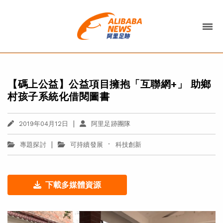
【碼上公益】公益項目擁抱「互聯網+」 助鄉
村孩子系統化借閱圖書
|
2019年04月12日
阿里足跡團隊
|
·
專題探討
可持續發展
科技創新
下載多媒體資源