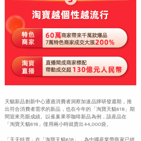
天貓新品創新中心通過消費者洞察加速品牌研發週期，推
出符合消費者需求的新品，也在今年的「淘寶天貓618」期
間迎來亮眼成績。以雀巢果萃咖啡新品為例，該産品在
「淘寶天貓618」僅用兩小時就賣出44,000袋。
「天天特賣」在「淘寶天貓618」，為中國産業帶商家已經