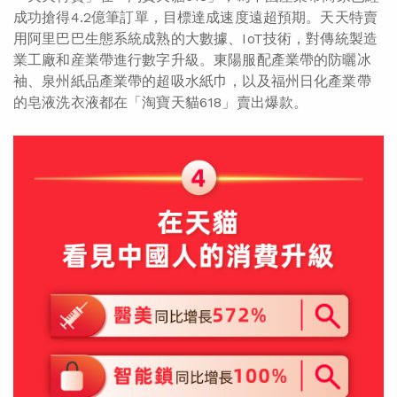
成功搶得4.2億筆訂單，目標達成速度遠超預期。天天特賣
用阿里巴巴生態系統成熟的大數據、IoT技術，對傳統製造
業工廠和産業帶進行數字升級。東陽服配產業帶的防曬冰
袖、泉州紙品產業帶的超吸水紙巾，以及福州日化產業帶
的皂液洗衣液都在「淘寶天貓618」賣出爆款。