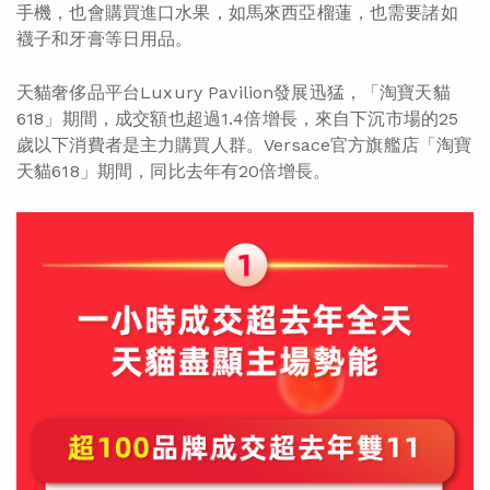
手機，也會購買進口水果，如馬來西亞榴蓮，也需要諸如
襪子和牙膏等日用品。
天貓奢侈品平台Luxury Pavilion發展迅猛，「淘寶天貓
618」期間，成交額也超過1.4倍增長，來自下沉市場的25
歲以下消費者是主力購買人群。Versace官方旗艦店「淘寶
天貓618」期間，同比去年有20倍增長。