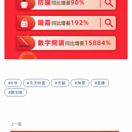
618
天天特賣
天貓
淘寶
直播
聚划算
上一篇