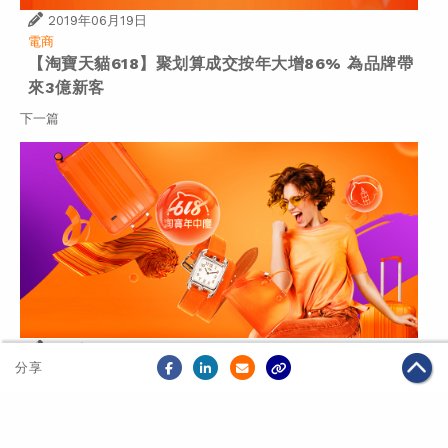
2019年06月19日
電商
【淘寶天貓618】聚划算成交按年大增86% 為品牌帶
來3億新客
下一篇
2019年06月19日
分享
電商
【淘寶天貓618年中慶】專頁 - 全方位追蹤所有熱話！