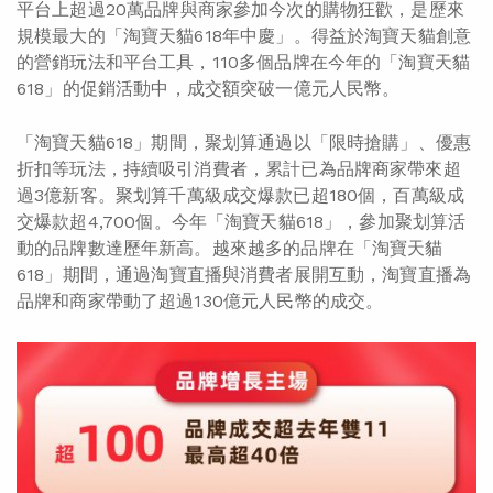
平台上超過20萬品牌與商家參加今次的購物狂歡，是歷來
規模最大的「淘寶天貓618年中慶」。得益於淘寶天貓創意
的營銷玩法和平台工具，110多個品牌在今年的「淘寶天貓
618」的促銷活動中，成交額突破一億元人民幣。
「淘寶天貓618」期間，聚划算通過以「限時搶購」、優惠
折扣等玩法，持續吸引消費者，累計已為品牌商家帶來超
過3億新客。聚划算千萬級成交爆款已超180個，百萬級成
交爆款超4,700個。今年「淘寶天貓618」，參加聚划算活
動的品牌數達歷年新高。越來越多的品牌在「淘寶天貓
618」期間，通過淘寶直播與消費者展開互動，淘寶直播為
品牌和商家帶動了超過130億元人民幣的成交。