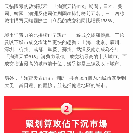
天貓國際的數據顯示，「淘寶天貓618」期間，日本、美
國、韓國、澳洲及德國位列國家排行榜前五名，三、四線
城市購買天貓國際進口商品的成交額同比增長153%。
城市消費力的比拼榜也呈現出一二線成交總額優異、三線
及以下增市成交增速呈更快的趨勢：上海、北京、廣州、
深圳、杭州、成都、重慶、蘇州、武漢及南京成為今年
「淘寶天貓618」消費力最強、成交額最高的十大城市。而
成交增速最高的城市前十位，幾乎都是三線及以下城市。
另外，「淘寶天貓618」期間，共有354個內地城市享受到
大促「當日達」的體驗，並包括偏遠地區的城市。