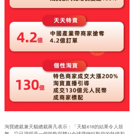
淘寶總裁兼天貓總裁蔣凡表示：「天貓618的結果令人鼓
舞。它已證明是一個能夠與雙11全球購物狂歡節的熱情和